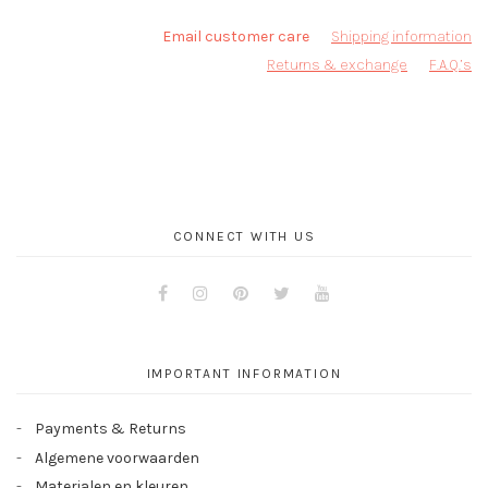
Email customer care
Shipping information
Returns & exchange
F.A.Q.’s
CONNECT WITH US
Facebook
Instagram
Pinterest
Twitter
Youtube
IMPORTANT INFORMATION
Payments & Returns
Algemene voorwaarden
Materialen en kleuren