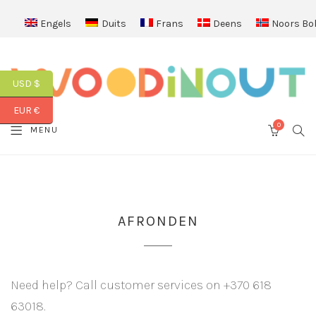
Engels
Duits
Frans
Deens
Noors Bo
USD $
EUR €
0
SEA
MENU
CART
AFRONDEN
Need help? Call customer services on +370 618
63018.