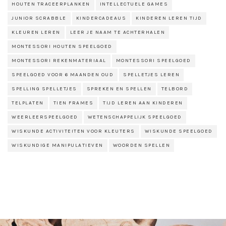
HOUTEN TRACEERPLANKEN
INTELLECTUELE GAMES
JUNIOR SCRABBLE
KINDERCADEAUS
KINDEREN LEREN TIJD
KLEUREN LEREN
LEER JE NAAM TE ACHTERHALEN
MONTESSORI HOUTEN SPEELGOED
MONTESSORI REKENMATERIAAL
MONTESSORI SPEELGOED
SPEELGOED VOOR 6 MAANDEN OUD
SPELLETJES LEREN
SPELLING SPELLETJES
SPREKEN EN SPELLEN
TELBORD
TELPLATEN
TIEN FRAMES
TIJD LEREN AAN KINDEREN
WEERLEERSPEELGOED
WETENSCHAPPELIJK SPEELGOED
WISKUNDE ACTIVITEITEN VOOR KLEUTERS
WISKUNDE SPEELGOED
WISKUNDIGE MANIPULATIEVEN
WOORDEN SPELLEN