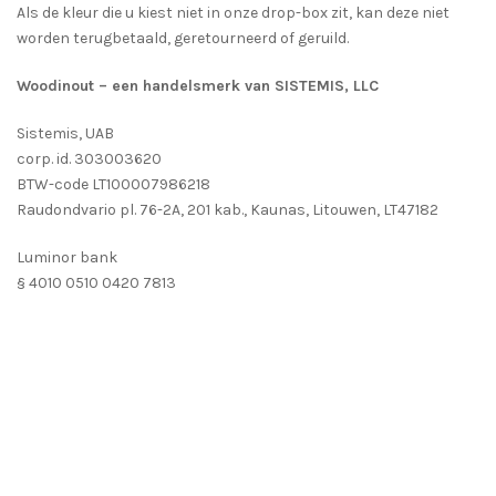
Als de kleur die u kiest niet in onze drop-box zit, kan deze niet
worden terugbetaald, geretourneerd of geruild.
Woodinout – een handelsmerk van SISTEMIS, LLC
Sistemis, UAB
corp. id. 303003620
BTW-code LT100007986218
Raudondvario pl. 76-2A, 201 kab., Kaunas, Litouwen, LT47182
Luminor bank
§ 4010 0510 0420 7813