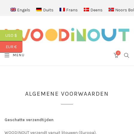
Engels
Duits
Frans
Deens
Noors Bo
USD $
EUR €
0
SEA
MENU
CART
ALGEMENE VOORWAARDEN
Geschatte verzendtijden
WOODINOUT verzendt vanuit litouwen (Europa).