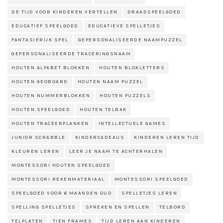
DE TIJD VOOR KINDEREN VERTELLEN
DRAADSPEELGOED
EDUCATIEF SPEELGOED
EDUCATIEVE SPELLETJES
FANTASIERIJK SPEL
GEPERSONALISEERDE NAAMPUZZEL
GEPERSONALISEERDE TRACERINGSNAAM
HOUTEN ALFABET BLOKKEN
HOUTEN BLOKLETTERS
HOUTEN GEOBOARD
HOUTEN NAAM PUZZEL
HOUTEN NUMMERBLOKKEN
HOUTEN PUZZELS
HOUTEN SPEELGOED
HOUTEN TELBAK
HOUTEN TRACEERPLANKEN
INTELLECTUELE GAMES
JUNIOR SCRABBLE
KINDERCADEAUS
KINDEREN LEREN TIJD
KLEUREN LEREN
LEER JE NAAM TE ACHTERHALEN
MONTESSORI HOUTEN SPEELGOED
MONTESSORI REKENMATERIAAL
MONTESSORI SPEELGOED
SPEELGOED VOOR 6 MAANDEN OUD
SPELLETJES LEREN
SPELLING SPELLETJES
SPREKEN EN SPELLEN
TELBORD
TELPLATEN
TIEN FRAMES
TIJD LEREN AAN KINDEREN