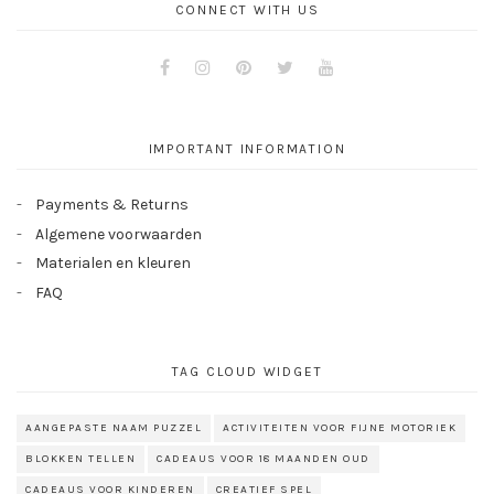
CONNECT WITH US
Facebook
Instagram
Pinterest
Twitter
Youtube
IMPORTANT INFORMATION
Payments & Returns
Algemene voorwaarden
Materialen en kleuren
FAQ
TAG CLOUD WIDGET
AANGEPASTE NAAM PUZZEL
ACTIVITEITEN VOOR FIJNE MOTORIEK
BLOKKEN TELLEN
CADEAUS VOOR 18 MAANDEN OUD
CADEAUS VOOR KINDEREN
CREATIEF SPEL