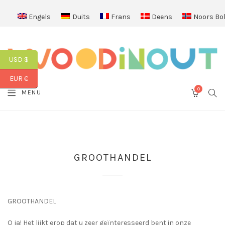
Engels
Duits
Frans
Deens
Noors Bo
USD $
EUR €
0
SEA
MENU
CART
GROOTHANDEL
GROOTHANDEL
O ja! Het lijkt erop dat u zeer geïnteresseerd bent in onze