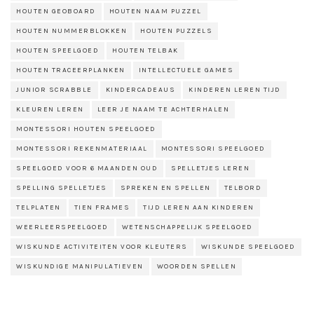
HOUTEN GEOBOARD
HOUTEN NAAM PUZZEL
HOUTEN NUMMERBLOKKEN
HOUTEN PUZZELS
HOUTEN SPEELGOED
HOUTEN TELBAK
HOUTEN TRACEERPLANKEN
INTELLECTUELE GAMES
JUNIOR SCRABBLE
KINDERCADEAUS
KINDEREN LEREN TIJD
KLEUREN LEREN
LEER JE NAAM TE ACHTERHALEN
MONTESSORI HOUTEN SPEELGOED
MONTESSORI REKENMATERIAAL
MONTESSORI SPEELGOED
SPEELGOED VOOR 6 MAANDEN OUD
SPELLETJES LEREN
SPELLING SPELLETJES
SPREKEN EN SPELLEN
TELBORD
TELPLATEN
TIEN FRAMES
TIJD LEREN AAN KINDEREN
WEERLEERSPEELGOED
WETENSCHAPPELIJK SPEELGOED
WISKUNDE ACTIVITEITEN VOOR KLEUTERS
WISKUNDE SPEELGOED
WISKUNDIGE MANIPULATIEVEN
WOORDEN SPELLEN