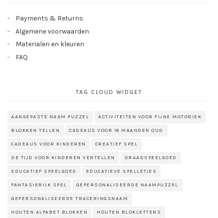
Payments & Returns
Algemene voorwaarden
Materialen en kleuren
FAQ
TAG CLOUD WIDGET
AANGEPASTE NAAM PUZZEL
ACTIVITEITEN VOOR FIJNE MOTORIEK
BLOKKEN TELLEN
CADEAUS VOOR 18 MAANDEN OUD
CADEAUS VOOR KINDEREN
CREATIEF SPEL
DE TIJD VOOR KINDEREN VERTELLEN
DRAADSPEELGOED
EDUCATIEF SPEELGOED
EDUCATIEVE SPELLETJES
FANTASIERIJK SPEL
GEPERSONALISEERDE NAAMPUZZEL
GEPERSONALISEERDE TRACERINGSNAAM
HOUTEN ALFABET BLOKKEN
HOUTEN BLOKLETTERS