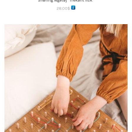
Snøring legetøj “Trekant fisk”
28.00
$