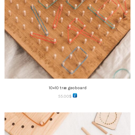
10×10 træ geoboard
55.00
$