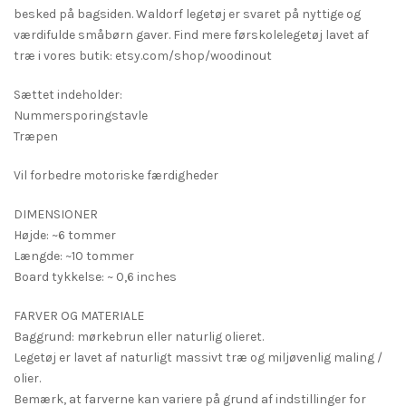
besked på bagsiden. Waldorf legetøj er svaret på nyttige og
værdifulde småbørn gaver. Find mere førskolelegetøj lavet af
træ i vores butik: etsy.com/shop/woodinout
Sættet indeholder:
Nummersporingstavle
Træpen
Vil forbedre motoriske færdigheder
DIMENSIONER
Højde: ~6 tommer
Længde: ~10 tommer
Board tykkelse: ~ 0,6 inches
FARVER OG MATERIALE
Baggrund: mørkebrun eller naturlig olieret.
Legetøj er lavet af naturligt massivt træ og miljøvenlig maling /
olier.
Bemærk, at farverne kan variere på grund af indstillinger for