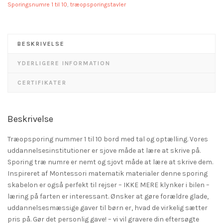
Sporingsnumre 1 til 10
,
træopsporingstavler
BESKRIVELSE
YDERLIGERE INFORMATION
CERTIFIKATER
Beskrivelse
Træopsporing nummer 1 til 10 bord med tal og optælling. Vores
uddannelsesinstitutioner er sjove måde at lære at skrive på.
Sporing træ numre er nemt og sjovt måde at lære at skrive dem.
Inspireret af Montessori matematik materialer denne sporing
skabelon er også perfekt til rejser – IKKE MERE klynker i bilen –
læring på farten er interessant. Ønsker at gøre forældre glade,
uddannelsesmæssige gaver til børn er, hvad de virkelig sætter
pris på. Gør det personlig gave! – vi vil gravere din eftersøgte