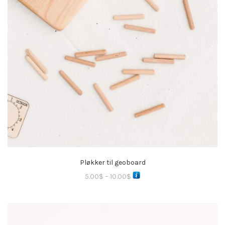
Pløkker til geoboard
5.00
$
–
10.00
$