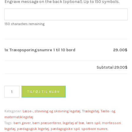
Engrave message on the back (optional). Up to 150 symbols.
150
characters remaining
1x
Træopsporingsnumre 1 til 10 bord
29.00$
Subtotal
29.00$
Træopsporingsnumre
TILFØJ TIL KURV
1
til
10
Kategorier:
Læse-, stavning og skrivning legetøj
,
Trælegetøj
,
Tælle- og
bord
matematiklegetøj
antal
Tags:
børn gaver
,
børn præsenterer
,
legetøj af træ
,
lære spil
,
montessori
legetøj
,
pædagogisk legetøj
,
pædagogiske spil
,
sporbare numre
,