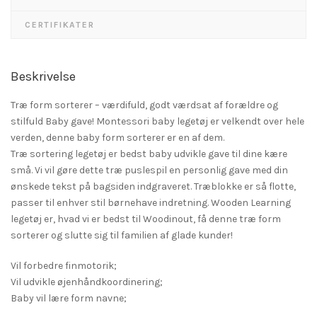
CERTIFIKATER
Beskrivelse
Træ form sorterer – værdifuld, godt værdsat af forældre og
stilfuld Baby gave! Montessori baby legetøj er velkendt over hele
verden, denne baby form sorterer er en af dem.
Træ sortering legetøj er bedst baby udvikle gave til dine kære
små. Vi vil gøre dette træ puslespil en personlig gave med din
ønskede tekst på bagsiden indgraveret. Træblokke er så flotte,
passer til enhver stil børnehave indretning. Wooden Learning
legetøj er, hvad vi er bedst til Woodinout, få denne træ form
sorterer og slutte sig til familien af glade kunder!
Vil forbedre finmotorik;
Vil udvikle øjenhåndkoordinering;
Baby vil lære form navne;