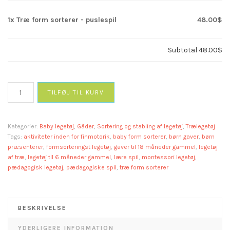
1x
Træ form sorterer - puslespil
48.00$
Subtotal
48.00$
Træ
TILFØJ TIL KURV
form
sorterer
-
Kategorier:
Baby legetøj
,
Gåder
,
Sortering og stabling af legetøj
,
Trælegetøj
puslespil
Tags:
aktiviteter inden for finmotorik
,
baby form sorterer
,
børn gaver
,
børn
antal
præsenterer
,
formsorteringst legetøj
,
gaver til 18 måneder gammel
,
legetøj
af træ
,
legetøj til 6 måneder gammel
,
lære spil
,
montessori legetøj
,
pædagogisk legetøj
,
pædagogiske spil
,
træ form sorterer
BESKRIVELSE
YDERLIGERE INFORMATION