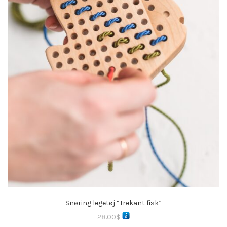
Snøring legetøj “Trekant fisk”
28.00
$