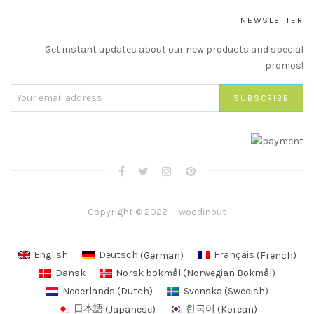
NEWSLETTER
Get instant updates about our new products and special
promos!
Copyright © 2022 — woodinout
English
Deutsch
(
German
)
Français
(
French
)
Dansk
Norsk bokmål
(
Norwegian Bokmål
)
Nederlands
(
Dutch
)
Svenska
(
Swedish
)
日本語
(
Japanese
)
한국어
(
Korean
)