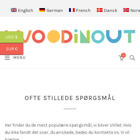
English
German
French
Dansk
Norw
USD $
EUR €
0
SEA
MENU
CART
OFTE STILLEDE SPØRGSMÅL
Her finder du de mest populære spørgsmål, vi bliver stillet. Hvis
du ikke fandt det svar, du ønskede, bedes du kontakte os. Vi vil
hjælpe.