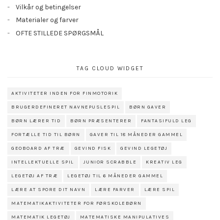
Vilkår og betingelser
Materialer og farver
OFTE STILLEDE SPØRGSMÅL
TAG CLOUD WIDGET
AKTIVITETER INDEN FOR FINMOTORIK
BRUGERDEFINERET NAVNEPUSLESPIL
BØRN GAVER
BØRN LÆRER TID
BØRN PRÆSENTERER
FANTASIFULD LEG
FORTÆLLE TID TIL BØRN
GAVER TIL 18 MÅNEDER GAMMEL
GEOBOARD AF TRÆ
GEVIND FISK
GEVIND LEGETØJ
INTELLEKTUELLE SPIL
JUNIOR SCRABBLE
KREATIV LEG
LEGETØJ AF TRÆ
LEGETØJ TIL 6 MÅNEDER GAMMEL
LÆRE AT SPORE DIT NAVN
LÆRE FARVER
LÆRE SPIL
MATEMATIKAKTIVITETER FOR FØRSKOLEBØRN
MATEMATIK LEGETØJ
MATEMATISKE MANIPULATIVES