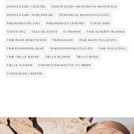
MONTESSORI LEGETØJ
MONTESSORI MATEMATIK MATERIALE
MONTESSORI TRÆLEGETØJ
PERSONLIG NAVNEPUSLESPIL
PÆDAGOGISKE SPIL
PÆDAGOGISK LEGETØJ
STAVE ORD
STAVESPIL
TALE OG STAVE
TI RAMME
TRÆ ALFABET BLOKKE
TRÆ BLOK BOGSTAVER
TRÆKUGLER
TRÆ NAVN PUSLESPIL
TRÆNUMMERBLOKKE
TRÆOPSPORINGSTAVLER
TRÆ PUSLESPIL
TRÆ TÆLLE BAKKE
TÆLLE BLOKKE
TÆLLE BORD
TÆLLE PLADER
UNDERVISNINGSTID TIL BØRN
VIDENSKAB LEGETØJ