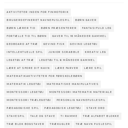
AKTIVITETER INDEN FOR FINMOTORIK
BRUGERDEFINERET NAVNEPUSLESPIL
BØRN GAVER
BØRN LÆRER TID
BØRN PRÆSENTERER
FANTASIFULD LEG
FORTÆLLE TID TIL BØRN
GAVER TIL 18 MÅNEDER GAMMEL
GEOBOARD AF TRÆ
GEVIND FISK
GEVIND LEGETØJ
INTELLEKTUELLE SPIL
JUNIOR SCRABBLE
KREATIV LEG
LEGETØJ AF TRÆ
LEGETØJ TIL 6 MÅNEDER GAMMEL
LÆRE AT SPORE DIT NAVN
LÆRE FARVER
LÆRE SPIL
MATEMATIKAKTIVITETER FOR FØRSKOLEBØRN
MATEMATIK LEGETØJ
MATEMATISKE MANIPULATIVES
MONTESSORI LEGETØJ
MONTESSORI MATEMATIK MATERIALE
MONTESSORI TRÆLEGETØJ
PERSONLIG NAVNEPUSLESPIL
PÆDAGOGISKE SPIL
PÆDAGOGISK LEGETØJ
STAVE ORD
STAVESPIL
TALE OG STAVE
TI RAMME
TRÆ ALFABET BLOKKE
TRÆ BLOK BOGSTAVER
TRÆKUGLER
TRÆ NAVN PUSLESPIL