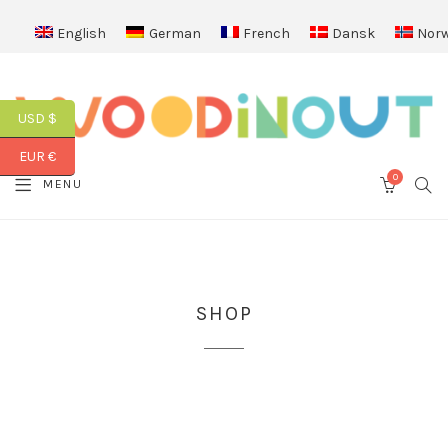
English
German
French
Dansk
Norw
USD $
EUR €
0
SEA
MENU
CART
SHOP