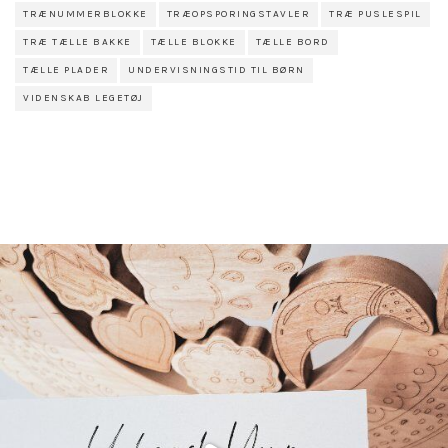
TRÆNUMMERBLOKKE
TRÆOPSPORINGSTAVLER
TRÆ PUSLESPIL
TRÆ TÆLLE BAKKE
TÆLLE BLOKKE
TÆLLE BORD
TÆLLE PLADER
UNDERVISNINGSTID TIL BØRN
VIDENSKAB LEGETØJ