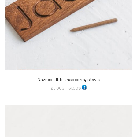
Navneskilt til træsporingstavle
25.00
$
–
61.00
$