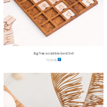
Big Træ scrabble bord 5×5
72.00
$