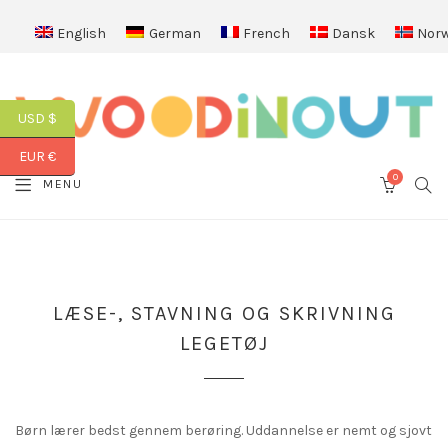
English
German
French
Dansk
Norw
USD $
EUR €
0
SEA
MENU
CART
LÆSE-, STAVNING OG SKRIVNING
LEGETØJ
Børn lærer bedst gennem berøring. Uddannelse er nemt og sjovt