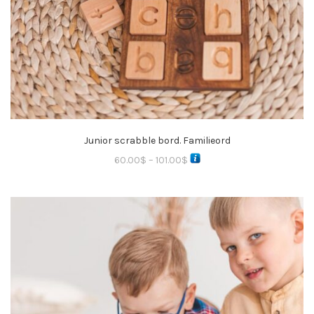
Junior scrabble bord. Familieord
60.00
$
–
101.00
$