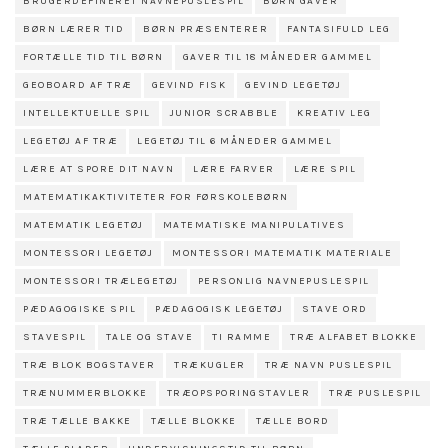
BRUGERDEFINERET NAVNEPUSLESPIL
BØRN GAVER
BØRN LÆRER TID
BØRN PRÆSENTERER
FANTASIFULD LEG
FORTÆLLE TID TIL BØRN
GAVER TIL 18 MÅNEDER GAMMEL
GEOBOARD AF TRÆ
GEVIND FISK
GEVIND LEGETØJ
INTELLEKTUELLE SPIL
JUNIOR SCRABBLE
KREATIV LEG
LEGETØJ AF TRÆ
LEGETØJ TIL 6 MÅNEDER GAMMEL
LÆRE AT SPORE DIT NAVN
LÆRE FARVER
LÆRE SPIL
MATEMATIKAKTIVITETER FOR FØRSKOLEBØRN
MATEMATIK LEGETØJ
MATEMATISKE MANIPULATIVES
MONTESSORI LEGETØJ
MONTESSORI MATEMATIK MATERIALE
MONTESSORI TRÆLEGETØJ
PERSONLIG NAVNEPUSLESPIL
PÆDAGOGISKE SPIL
PÆDAGOGISK LEGETØJ
STAVE ORD
STAVESPIL
TALE OG STAVE
TI RAMME
TRÆ ALFABET BLOKKE
TRÆ BLOK BOGSTAVER
TRÆKUGLER
TRÆ NAVN PUSLESPIL
TRÆNUMMERBLOKKE
TRÆOPSPORINGSTAVLER
TRÆ PUSLESPIL
TRÆ TÆLLE BAKKE
TÆLLE BLOKKE
TÆLLE BORD