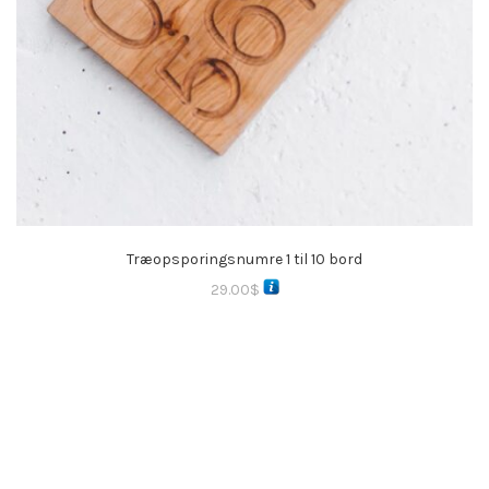
Træopsporingsnumre 1 til 10 bord
29.00
$