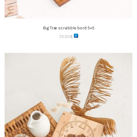
Big Træ scrabble bord 5×5
72.00
$