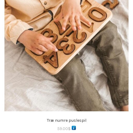
Træ numre puslespil
59.00
$