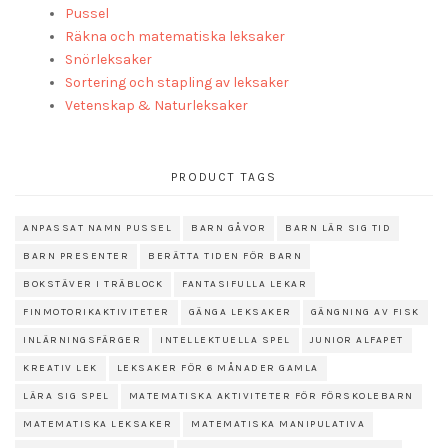
Pussel
Räkna och matematiska leksaker
Snörleksaker
Sortering och stapling av leksaker
Vetenskap & Naturleksaker
PRODUCT TAGS
ANPASSAT NAMN PUSSEL
BARN GÅVOR
BARN LÄR SIG TID
BARN PRESENTER
BERÄTTA TIDEN FÖR BARN
BOKSTÄVER I TRÄBLOCK
FANTASIFULLA LEKAR
FINMOTORIKAKTIVITETER
GÄNGA LEKSAKER
GÄNGNING AV FISK
INLÄRNINGSFÄRGER
INTELLEKTUELLA SPEL
JUNIOR ALFAPET
KREATIV LEK
LEKSAKER FÖR 6 MÅNADER GAMLA
LÄRA SIG SPEL
MATEMATISKA AKTIVITETER FÖR FÖRSKOLEBARN
MATEMATISKA LEKSAKER
MATEMATISKA MANIPULATIVA