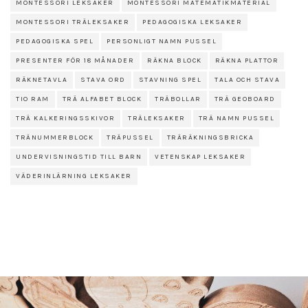
MONTESSORI LEKSAKER
MONTESSORI MATEMATIKMATERIAL
MONTESSORI TRÄLEKSAKER
PEDAGOGISKA LEKSAKER
PEDAGOGISKA SPEL
PERSONLIGT NAMN PUSSEL
PRESENTER FÖR 18 MÅNADER
RÄKNA BLOCK
RÄKNA PLATTOR
RÄKNETAVLA
STAVA ORD
STAVNING SPEL
TALA OCH STAVA
TIO RAM
TRÄ ALFABET BLOCK
TRÄBOLLAR
TRÄ GEOBOARD
TRÄ KALKERINGSSKIVOR
TRÄLEKSAKER
TRÄ NAMN PUSSEL
TRÄNUMMERBLOCK
TRÄPUSSEL
TRÄRÄKNINGSBRICKA
UNDERVISNINGSTID TILL BARN
VETENSKAP LEKSAKER
VÄDERINLÄRNING LEKSAKER