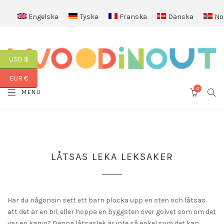
Engelska
Tyska
Franska
Danska
No
USD $
EUR €
0
SEA
MENU
CART
LÅTSAS LEKA LEKSAKER
Har du någonsin sett ett barn plocka upp en sten och låtsas
att det är en bil, eller hoppa en byggsten över golvet som om det
var en kanin? Denna låtsaslek är inte så enkel som det kan