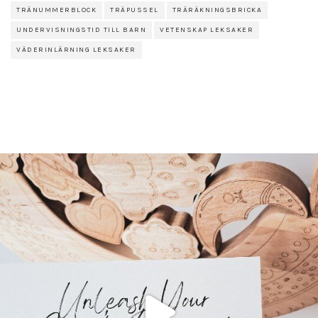
TRÄNUMMERBLOCK
TRÄPUSSEL
TRÄRÄKNINGSBRICKA
UNDERVISNINGSTID TILL BARN
VETENSKAP LEKSAKER
VÄDERINLÄRNING LEKSAKER