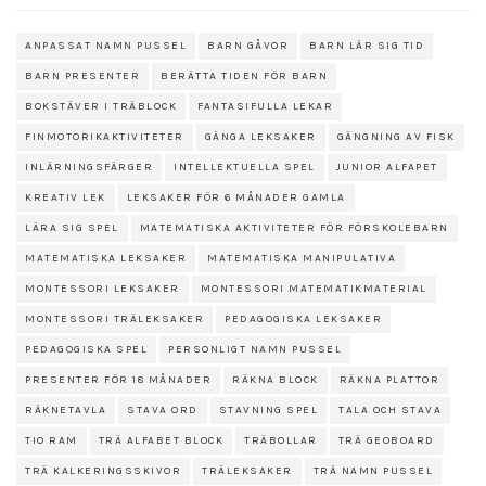
ANPASSAT NAMN PUSSEL
BARN GÅVOR
BARN LÄR SIG TID
BARN PRESENTER
BERÄTTA TIDEN FÖR BARN
BOKSTÄVER I TRÄBLOCK
FANTASIFULLA LEKAR
FINMOTORIKAKTIVITETER
GÄNGA LEKSAKER
GÄNGNING AV FISK
INLÄRNINGSFÄRGER
INTELLEKTUELLA SPEL
JUNIOR ALFAPET
KREATIV LEK
LEKSAKER FÖR 6 MÅNADER GAMLA
LÄRA SIG SPEL
MATEMATISKA AKTIVITETER FÖR FÖRSKOLEBARN
MATEMATISKA LEKSAKER
MATEMATISKA MANIPULATIVA
MONTESSORI LEKSAKER
MONTESSORI MATEMATIKMATERIAL
MONTESSORI TRÄLEKSAKER
PEDAGOGISKA LEKSAKER
PEDAGOGISKA SPEL
PERSONLIGT NAMN PUSSEL
PRESENTER FÖR 18 MÅNADER
RÄKNA BLOCK
RÄKNA PLATTOR
RÄKNETAVLA
STAVA ORD
STAVNING SPEL
TALA OCH STAVA
TIO RAM
TRÄ ALFABET BLOCK
TRÄBOLLAR
TRÄ GEOBOARD
TRÄ KALKERINGSSKIVOR
TRÄLEKSAKER
TRÄ NAMN PUSSEL