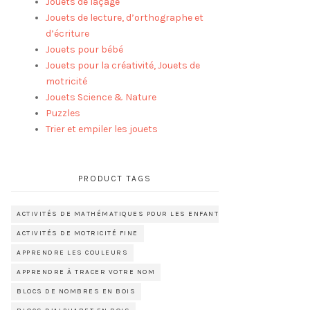
Jouets de laçage
Jouets de lecture, d’orthographe et
d’écriture
Jouets pour bébé
Jouets pour la créativité, Jouets de
motricité
Jouets Science & Nature
Puzzles
Trier et empiler les jouets
PRODUCT TAGS
ACTIVITÉS DE MATHÉMATIQUES POUR LES ENFANTS D’ÂGE PRÉSCOLAIRE
ACTIVITÉS DE MOTRICITÉ FINE
APPRENDRE LES COULEURS
APPRENDRE À TRACER VOTRE NOM
BLOCS DE NOMBRES EN BOIS