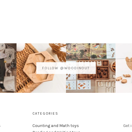
FOLLOW @WOODINOUT
CATEGORIES
s
Counting and Math toys
Get 