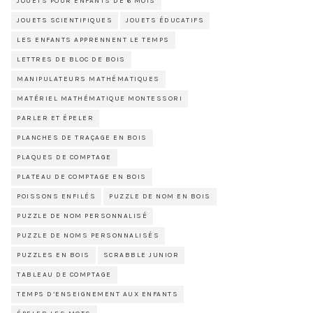
JOUETS POUR ENFANTS DE 6 MOIS
JOUETS SCIENTIFIQUES
JOUETS ÉDUCATIFS
LES ENFANTS APPRENNENT LE TEMPS
LETTRES DE BLOC DE BOIS
MANIPULATEURS MATHÉMATIQUES
MATÉRIEL MATHÉMATIQUE MONTESSORI
PARLER ET ÉPELER
PLANCHES DE TRAÇAGE EN BOIS
PLAQUES DE COMPTAGE
PLATEAU DE COMPTAGE EN BOIS
POISSONS ENFILÉS
PUZZLE DE NOM EN BOIS
PUZZLE DE NOM PERSONNALISÉ
PUZZLE DE NOMS PERSONNALISÉS
PUZZLES EN BOIS
SCRABBLE JUNIOR
TABLEAU DE COMPTAGE
TEMPS D’ENSEIGNEMENT AUX ENFANTS