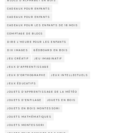
BLOCS D’ALPHABET EN BOIS
CADEAUX POUR ENFANTS
CADEAUX POUR ENFANTS
CADEAUX POUR LES ENFANTS DE 18 MOIS
COMPTAGE DE BLOCS
DIRE L’HEURE POUR LES ENFANTS
DIX IMAGES
GÉOBOARD EN BOIS
JEU CRÉATIF
JEU IMAGINATIF
JEUX D’APPRENTISSAGE
JEUX D’ORTHOGRAPHE
JEUX INTELLECTUELS
JEUX ÉDUCATIFS
JOUETS D’APPRENTISSAGE DE LA MÉTÉO
JOUETS D’ENFILAGE
JOUETS EN BOIS
JOUETS EN BOIS MONTESSORI
JOUETS MATHÉMATIQUES
JOUETS MONTESSORI