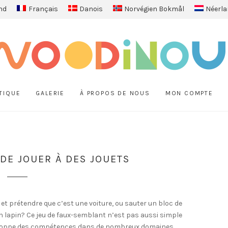
nd
Français
Danois
Norvégien Bokmål
Néerla
TIQUE
GALERIE
À PROPOS DE NOUS
MON COMPTE
DE JOUER À DES JOUETS
et prétendre que c’est une voiture, ou sauter un bloc de
un lapin? Ce jeu de faux-semblant n’est pas aussi simple
éveloppe des compétences dans de nombreux domaines