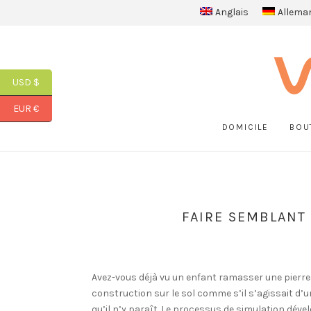
Anglais
Allema
USD $
EUR €
DOMICILE
BOU
FAIRE SEMBLANT 
Avez-vous déjà vu un enfant ramasser une pierre 
construction sur le sol comme s’il s’agissait d’
qu’il n’y paraît. Le processus de simulation d