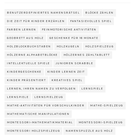
BENUTZERDEFINIERTES NAMENSRÄTSEL
BLÖCKE ZÄHLEN
DIE ZEIT FÜR KINDER ERZÄHLEN
FANTASIEVOLLES SPIEL
FARBEN LERNEN
FEINMOTORISCHE AKTIVITÄTEN
GEOBRETT AUS HOLZ
GESCHENKE FÜR 18 MONATE
HOLZBLOCKBUCHSTABEN
HOLZKUGELN
HOLZSPIELZEUG
HÖLZERNE ALPHABETBLÖCKE
HÖLZERNES ZÄHLTABLETT
INTELLEKTUELLE SPIELE
JUNIOREN SCRABBLE
KINDERGESCHENKE
KINDER LERNEN ZEIT
KINDER PRÄSENTIERT
KREATIVES SPIEL
LERNEN, IHREN NAMEN ZU VERFOLGEN
LERNSPIELE
LERNSPIELE
LERNSPIELZEUG
MATHE-AKTIVITÄTEN FÜR VORSCHULKINDER
MATHE-SPIELZEUG
MATHEMATISCHE MANIPULATIONEN
MONTESSORI-MATHEMATIKMATERIAL
MONTESSORI-SPIELZEUG
MONTESSORI HOLZSPIELZEUG
NAMENSPUZZLE AUS HOLZ