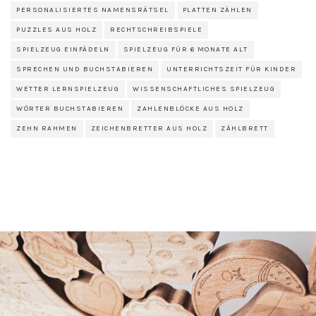
PERSONALISIERTES NAMENSRÄTSEL
PLATTEN ZÄHLEN
PUZZLES AUS HOLZ
RECHTSCHREIBSPIELE
SPIELZEUG EINFÄDELN
SPIELZEUG FÜR 6 MONATE ALT
SPRECHEN UND BUCHSTABIEREN
UNTERRICHTSZEIT FÜR KINDER
WETTER LERNSPIELZEUG
WISSENSCHAFTLICHES SPIELZEUG
WÖRTER BUCHSTABIEREN
ZAHLENBLÖCKE AUS HOLZ
ZEHN RAHMEN
ZEICHENBRETTER AUS HOLZ
ZÄHLBRETT