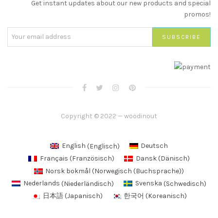
Get instant updates about our new products and special
promos!
Copyright © 2022 — woodinout
English
(
Englisch
)
Deutsch
Français
(
Französisch
)
Dansk
(
Dänisch
)
Norsk bokmål
(
Norwegisch (Buchsprache)
)
Nederlands
(
Niederländisch
)
Svenska
(
Schwedisch
)
日本語
(
Japanisch
)
한국어
(
Koreanisch
)