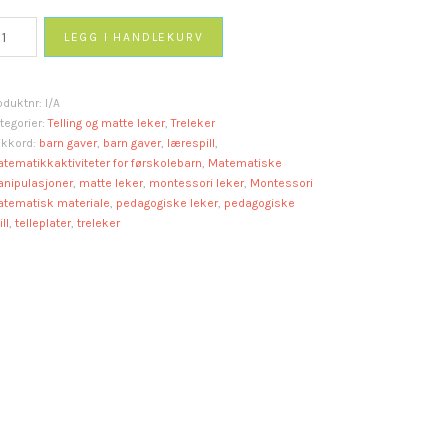
5
LEGG I HANDLEKURV
llebrett
tall
oduktnr:
I/A
tegorier:
Telling og matte leker
,
Treleker
ikkord:
barn gaver
,
barn gaver
,
lærespill
,
tematikkaktiviteter for førskolebarn
,
Matematiske
nipulasjoner
,
matte leker
,
montessori leker
,
Montessori
tematisk materiale
,
pedagogiske leker
,
pedagogiske
ll
,
telleplater
,
treleker