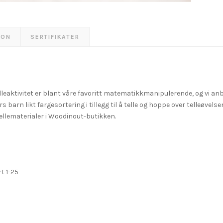
JON
SERTIFIKATER
eaktivitet er blant våre favoritt matematikkmanipulerende, og vi anbef
ers barn likt fargesortering i tillegg til å telle og hoppe over telleøv
tellematerialer i Woodinout-butikken.
t 1-25