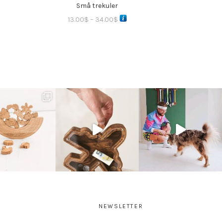
Små trekuler
13.00
$
–
34.00
$
NEWSLETTER