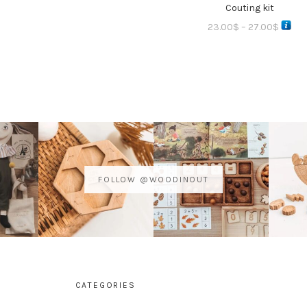
Couting kit
23.00
$
–
27.00
$
FOLLOW @WOODINOUT
CATEGORIES