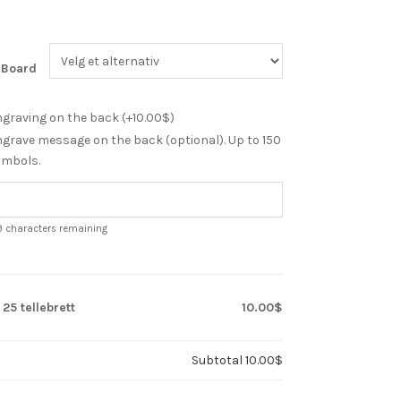
Board
graving on the back (+
10.00
$
)
grave message on the back (optional). Up to 150
ymbols.
9
characters remaining
x
25 tellebrett
10.00$
Subtotal
10.00$