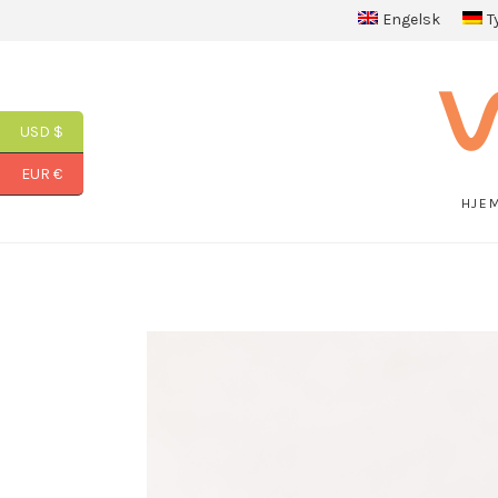
Engelsk
T
USD $
EUR €
HJE