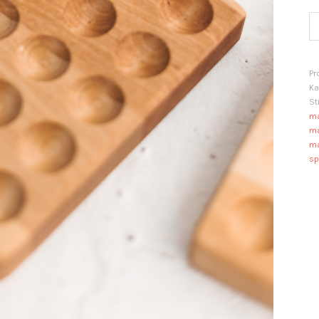
2
te
an
Pr
Ka
St
ma
ma
ma
spi