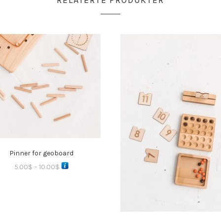
RELATERTE PRODUKTER
Pinner for geoboard
5.00
$
–
10.00
$