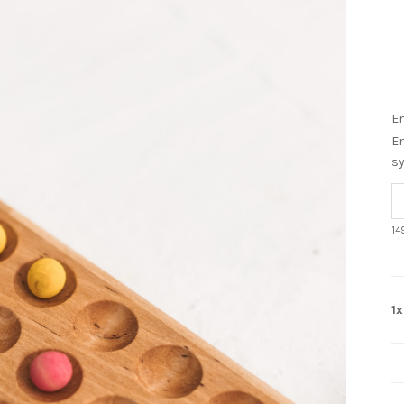
En
En
s
14
1