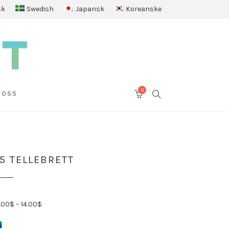
sk
Swedish
Japansk
Koreanske
0
SEARCH
 OSS
CART
5 TELLEBRETT
.00
$
–
14.00
$