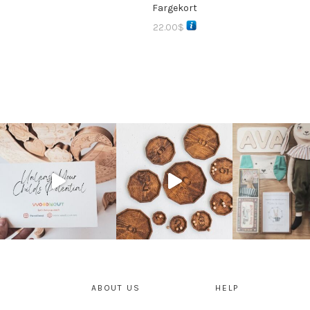
Fargekort
22.00
$
ABOUT US
HELP