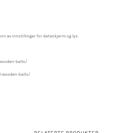
n av innstillinger for dataskjerm og lys.
-wooden-balls/
l-wooden-balls/