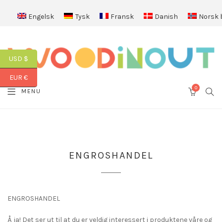
Engelsk
Tysk
Fransk
Danish
Norsk 
USD $
EUR €
0
SEA
MENU
CART
ENGROSHANDEL
ENGROSHANDEL
Å ja! Det ser ut til at du er veldig interessert i produktene våre og