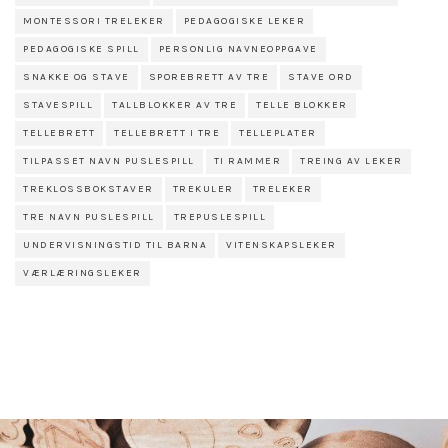
MONTESSORI TRELEKER
PEDAGOGISKE LEKER
PEDAGOGISKE SPILL
PERSONLIG NAVNEOPPGAVE
SNAKKE OG STAVE
SPOREBRETT AV TRE
STAVE ORD
STAVESPILL
TALLBLOKKER AV TRE
TELLE BLOKKER
TELLEBRETT
TELLEBRETT I TRE
TELLEPLATER
TILPASSET NAVN PUSLESPILL
TI RAMMER
TREING AV LEKER
TREKLOSSBOKSTAVER
TREKULER
TRELEKER
TRE NAVN PUSLESPILL
TREPUSLESPILL
UNDERVISNINGSTID TIL BARNA
VITENSKAPSLEKER
VÆRLÆRINGSLEKER