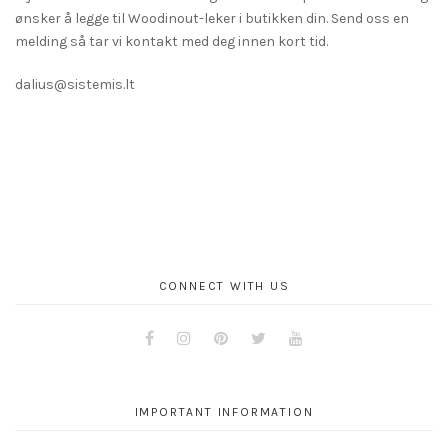
ønsker å legge til Woodinout-leker i butikken din. Send oss en
melding så tar vi kontakt med deg innen kort tid.
dalius@sistemis.lt
CONNECT WITH US
Facebook
Instagram
Pinterest
Twitter
Youtube
IMPORTANT INFORMATION