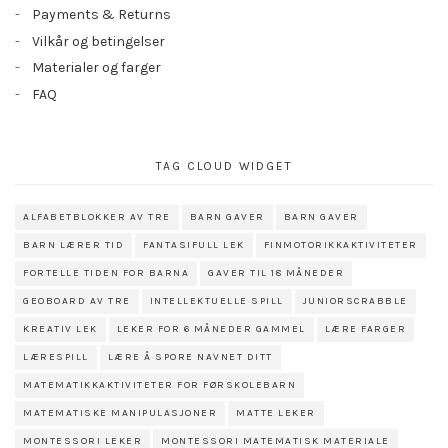
Payments & Returns
Vilkår og betingelser
Materialer og farger
FAQ
TAG CLOUD WIDGET
ALFABETBLOKKER AV TRE
BARN GAVER
BARN GAVER
BARN LÆRER TID
FANTASIFULL LEK
FINMOTORIKKAKTIVITETER
FORTELLE TIDEN FOR BARNA
GAVER TIL 18 MÅNEDER
GEOBOARD AV TRE
INTELLEKTUELLE SPILL
JUNIORSCRABBLE
KREATIV LEK
LEKER FOR 6 MÅNEDER GAMMEL
LÆRE FARGER
LÆRESPILL
LÆRE Å SPORE NAVNET DITT
MATEMATIKKAKTIVITETER FOR FØRSKOLEBARN
MATEMATISKE MANIPULASJONER
MATTE LEKER
MONTESSORI LEKER
MONTESSORI MATEMATISK MATERIALE