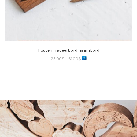
Houten Traceerbord naambord
25.00
$
–
61.00
$