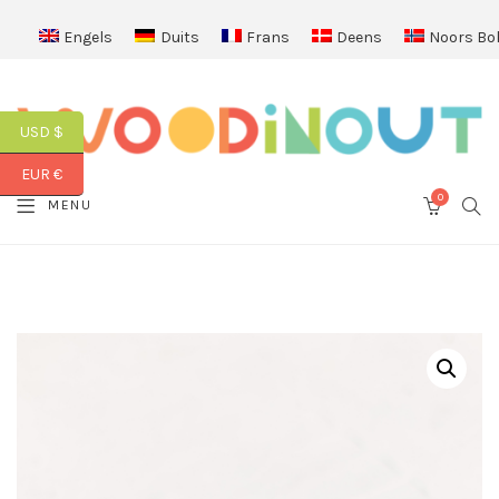
Engels
Duits
Frans
Deens
Noors Bo
USD $
EUR €
0
SEA
MENU
CART