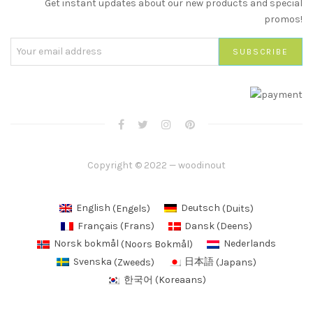
Get instant updates about our new products and special
promos!
Copyright © 2022 — woodinout
English
(
Engels
)
Deutsch
(
Duits
)
Français
(
Frans
)
Dansk
(
Deens
)
Norsk bokmål
(
Noors Bokmål
)
Nederlands
Svenska
(
Zweeds
)
日本語
(
Japans
)
한국어
(
Koreaans
)