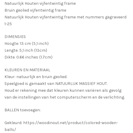
Natuurlijk Houten vijfentwintig frame
Bruin geolied vijfentwintig frame
Natuurlijk Houten vijfentwintig frame met nummers gegraveerd
1-25
DIMENSIES
Hoogte: 13 cm (5,1 inch)
Lengte: 5,1 inch (13cm)
Dikte: 0.66 inches (1.7cm)
KLEUREN EN MATERIAAL
Kleur: natuurlijk en bruin geolied.
Speelgoed is gemaakt van NATUURLIJK MASSIEF HOUT.
Houd er rekening mee dat kleuren kunnen variëren als gevolg
van de instellingen van het computerscherm en de verlichting.
BALLEN toevoegen:
Gekleurd: https://woodinout.net/product/colored-wooden-
balls/