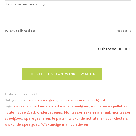
149
characters remaining
1x
25 telborden
10.00$
Subtotaal
10.00$
25
TOEVOEGEN AAN WINKELWAGEN
telborden
aantal
Artikelnummer:
N/B
Categorieën:
Houten speelgoed
,
Tel- en wiskundespeelgoed
Tags:
cadeaus voor kinderen
,
educatief speelgoed
,
educatieve spelletjes
,
houten speelgoed
,
kindercadeaus
,
Montessori rekenmateriaal
,
montessori
speelgoed
,
spelletjes leren
,
telplaten
,
wiskunde activiteiten voor kleuters
,
wiskunde speelgoed
,
Wiskundige manipulatieven