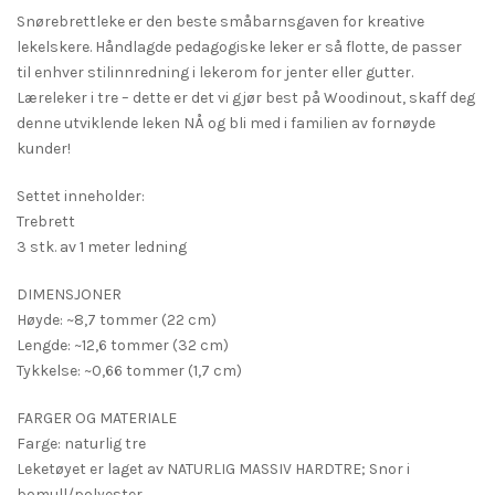
Snørebrettleke er den beste småbarnsgaven for kreative
lekelskere. Håndlagde pedagogiske leker er så flotte, de passer
til enhver stilinnredning i lekerom for jenter eller gutter.
Læreleker i tre – dette er det vi gjør best på Woodinout, skaff deg
denne utviklende leken NÅ og bli med i familien av fornøyde
kunder!
Settet inneholder:
Trebrett
3 stk. av 1 meter ledning
DIMENSJONER
Høyde: ~8,7 tommer (22 cm)
Lengde: ~12,6 tommer (32 cm)
Tykkelse: ~0,66 tommer (1,7 cm)
FARGER OG MATERIALE
Farge: naturlig tre
Leketøyet er laget av NATURLIG MASSIV HARDTRE; Snor i
bomull/polyester.