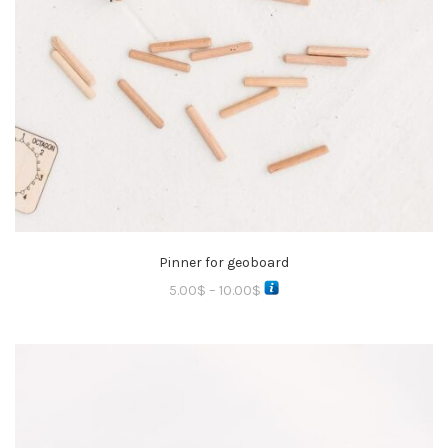
Pinner for geoboard
5.00
$
–
10.00
$