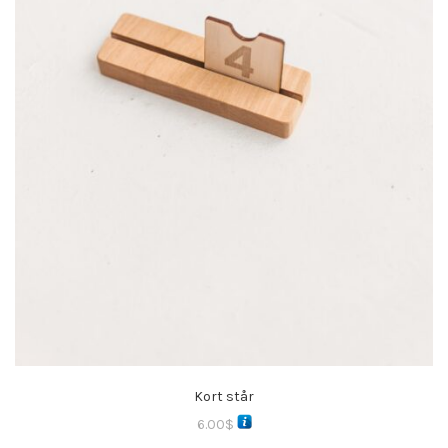
Kort står
6.00
$