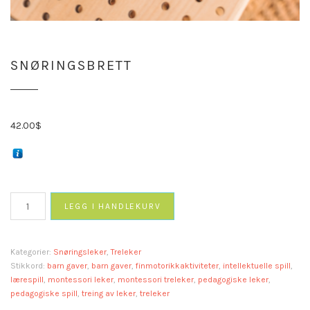
SNØRINGSBRETT
42.00
$
Snøringsbrett
LEGG I HANDLEKURV
antall
Kategorier:
Snøringsleker
,
Treleker
Stikkord:
barn gaver
,
barn gaver
,
finmotorikkaktiviteter
,
intellektuelle spill
,
lærespill
,
montessori leker
,
montessori treleker
,
pedagogiske leker
,
pedagogiske spill
,
treing av leker
,
treleker