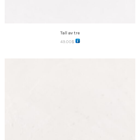
Tall av tre
49.00
$