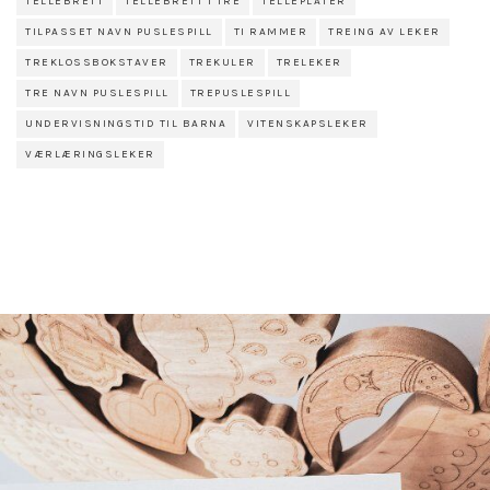
TELLEBRETT
TELLEBRETT I TRE
TELLEPLATER
TILPASSET NAVN PUSLESPILL
TI RAMMER
TREING AV LEKER
TREKLOSSBOKSTAVER
TREKULER
TRELEKER
TRE NAVN PUSLESPILL
TREPUSLESPILL
UNDERVISNINGSTID TIL BARNA
VITENSKAPSLEKER
VÆRLÆRINGSLEKER