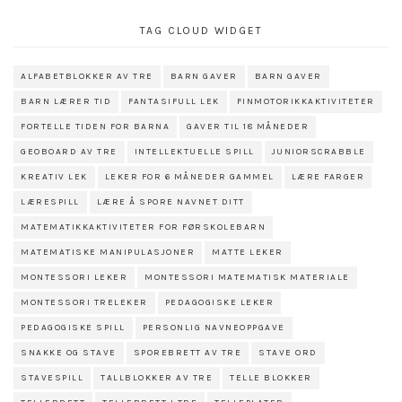
TAG CLOUD WIDGET
ALFABETBLOKKER AV TRE
BARN GAVER
BARN GAVER
BARN LÆRER TID
FANTASIFULL LEK
FINMOTORIKKAKTIVITETER
FORTELLE TIDEN FOR BARNA
GAVER TIL 18 MÅNEDER
GEOBOARD AV TRE
INTELLEKTUELLE SPILL
JUNIORSCRABBLE
KREATIV LEK
LEKER FOR 6 MÅNEDER GAMMEL
LÆRE FARGER
LÆRESPILL
LÆRE Å SPORE NAVNET DITT
MATEMATIKKAKTIVITETER FOR FØRSKOLEBARN
MATEMATISKE MANIPULASJONER
MATTE LEKER
MONTESSORI LEKER
MONTESSORI MATEMATISK MATERIALE
MONTESSORI TRELEKER
PEDAGOGISKE LEKER
PEDAGOGISKE SPILL
PERSONLIG NAVNEOPPGAVE
SNAKKE OG STAVE
SPOREBRETT AV TRE
STAVE ORD
STAVESPILL
TALLBLOKKER AV TRE
TELLE BLOKKER