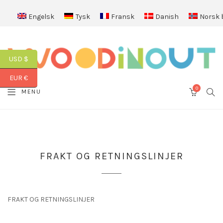
Engelsk
Tysk
Fransk
Danish
Norsk 
USD $
EUR €
0
SEA
MENU
CART
FRAKT OG RETNINGSLINJER
FRAKT OG RETNINGSLINJER