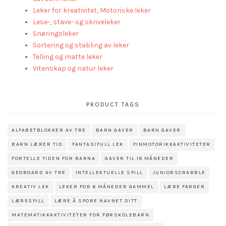
Leker for kreativitet, Motoriske leker
Lese-, stave- og skriveleker
Snøringsleker
Sortering og stabling av leker
Telling og matte leker
Vitenskap og natur leker
PRODUCT TAGS
ALFABETBLOKKER AV TRE
BARN GAVER
BARN GAVER
BARN LÆRER TID
FANTASIFULL LEK
FINMOTORIKKAKTIVITETER
FORTELLE TIDEN FOR BARNA
GAVER TIL 18 MÅNEDER
GEOBOARD AV TRE
INTELLEKTUELLE SPILL
JUNIORSCRABBLE
KREATIV LEK
LEKER FOR 6 MÅNEDER GAMMEL
LÆRE FARGER
LÆRESPILL
LÆRE Å SPORE NAVNET DITT
MATEMATIKKAKTIVITETER FOR FØRSKOLEBARN