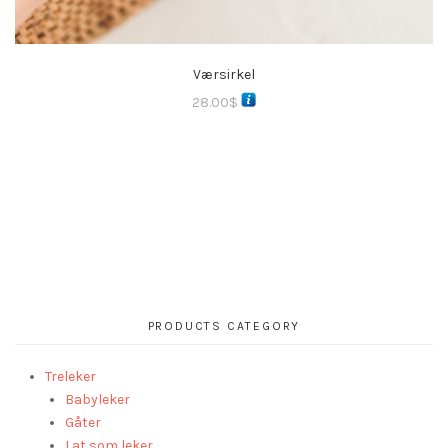
Værsirkel
28.00
$
PRODUCTS CATEGORY
Treleker
Babyleker
Gåter
Lat som leker