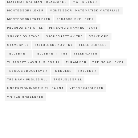
MATEMATISKE MANIPULASJONER
MATTE LEKER
MONTESSORI LEKER
MONTESSORI MATEMATISK MATERIALE
MONTESSORI TRELEKER
PEDAGOGISKE LEKER
PEDAGOGISKE SPILL
PERSONLIG NAVNEOPPGAVE
SNAKKE OG STAVE
SPOREBRETT AV TRE
STAVE ORD
STAVESPILL
TALLBLOKKER AV TRE
TELLE BLOKKER
TELLEBRETT
TELLEBRETT I TRE
TELLEPLATER
TILPASSET NAVN PUSLESPILL
TI RAMMER
TREING AV LEKER
TREKLOSSBOKSTAVER
TREKULER
TRELEKER
TRE NAVN PUSLESPILL
TREPUSLESPILL
UNDERVISNINGSTID TIL BARNA
VITENSKAPSLEKER
VÆRLÆRINGSLEKER