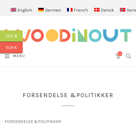
English
German
French
Dansk
Norw
USD $
EUR €
0
SEA
MENU
CART
FORSENDELSE &POLITIKKER
FORSENDELSE &POLITIKKER