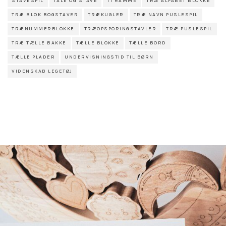
STAVESPIL
TALE OG STAVE
TI RAMME
TRÆ ALFABET BLOKKE
TRÆ BLOK BOGSTAVER
TRÆKUGLER
TRÆ NAVN PUSLESPIL
TRÆNUMMERBLOKKE
TRÆOPSPORINGSTAVLER
TRÆ PUSLESPIL
TRÆ TÆLLE BAKKE
TÆLLE BLOKKE
TÆLLE BORD
TÆLLE PLADER
UNDERVISNINGSTID TIL BØRN
VIDENSKAB LEGETØJ