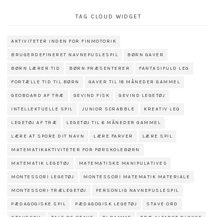
TAG CLOUD WIDGET
AKTIVITETER INDEN FOR FINMOTORIK
BRUGERDEFINERET NAVNEPUSLESPIL
BØRN GAVER
BØRN LÆRER TID
BØRN PRÆSENTERER
FANTASIFULD LEG
FORTÆLLE TID TIL BØRN
GAVER TIL 18 MÅNEDER GAMMEL
GEOBOARD AF TRÆ
GEVIND FISK
GEVIND LEGETØJ
INTELLEKTUELLE SPIL
JUNIOR SCRABBLE
KREATIV LEG
LEGETØJ AF TRÆ
LEGETØJ TIL 6 MÅNEDER GAMMEL
LÆRE AT SPORE DIT NAVN
LÆRE FARVER
LÆRE SPIL
MATEMATIKAKTIVITETER FOR FØRSKOLEBØRN
MATEMATIK LEGETØJ
MATEMATISKE MANIPULATIVES
MONTESSORI LEGETØJ
MONTESSORI MATEMATIK MATERIALE
MONTESSORI TRÆLEGETØJ
PERSONLIG NAVNEPUSLESPIL
PÆDAGOGISKE SPIL
PÆDAGOGISK LEGETØJ
STAVE ORD