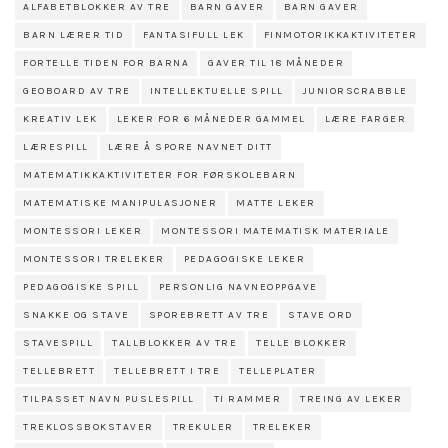
ALFABETBLOKKER AV TRE
BARN GAVER
BARN GAVER
BARN LÆRER TID
FANTASIFULL LEK
FINMOTORIKKAKTIVITETER
FORTELLE TIDEN FOR BARNA
GAVER TIL 18 MÅNEDER
GEOBOARD AV TRE
INTELLEKTUELLE SPILL
JUNIORSCRABBLE
KREATIV LEK
LEKER FOR 6 MÅNEDER GAMMEL
LÆRE FARGER
LÆRESPILL
LÆRE Å SPORE NAVNET DITT
MATEMATIKKAKTIVITETER FOR FØRSKOLEBARN
MATEMATISKE MANIPULASJONER
MATTE LEKER
MONTESSORI LEKER
MONTESSORI MATEMATISK MATERIALE
MONTESSORI TRELEKER
PEDAGOGISKE LEKER
PEDAGOGISKE SPILL
PERSONLIG NAVNEOPPGAVE
SNAKKE OG STAVE
SPOREBRETT AV TRE
STAVE ORD
STAVESPILL
TALLBLOKKER AV TRE
TELLE BLOKKER
TELLEBRETT
TELLEBRETT I TRE
TELLEPLATER
TILPASSET NAVN PUSLESPILL
TI RAMMER
TREING AV LEKER
TREKLOSSBOKSTAVER
TREKULER
TRELEKER