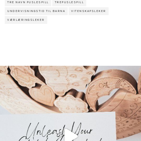
TRE NAVN PUSLESPILL
TREPUSLESPILL
UNDERVISNINGSTID TIL BARNA
VITENSKAPSLEKER
VÆRLÆRINGSLEKER