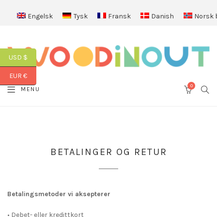
Engelsk
Tysk
Fransk
Danish
Norsk 
USD $
EUR €
0
SEA
MENU
CART
BETALINGER OG RETUR
Betalingsmetoder vi aksepterer
• Debet- eller kredittkort