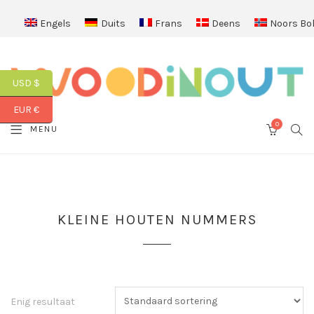
Engels
Duits
Frans
Deens
Noors Bo
USD $
EUR €
0
SEA
MENU
CART
KLEINE HOUTEN NUMMERS
Enig resultaat