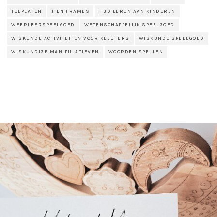
TELPLATEN
TIEN FRAMES
TIJD LEREN AAN KINDEREN
WEERLEERSPEELGOED
WETENSCHAPPELIJK SPEELGOED
WISKUNDE ACTIVITEITEN VOOR KLEUTERS
WISKUNDE SPEELGOED
WISKUNDIGE MANIPULATIEVEN
WOORDEN SPELLEN