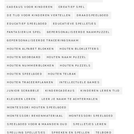
CADEAUS VOOR KINDEREN
CREATIEF SPEL
DE TIJD VOOR KINDEREN VERTELLEN
DRAADSPEELGOED
EDUCATIEF SPEELGOED
EDUCATIEVE SPELLETJES
FANTASIERIJK SPEL
GEPERSONALISEERDE NAAMPUZZEL
GEPERSONALISEERDE TRACERINGSNAAM
HOUTEN ALFABET BLOKKEN
HOUTEN BLOKLETTERS
HOUTEN GEOBOARD
HOUTEN NAAM PUZZEL
HOUTEN NUMMERBLOKKEN
HOUTEN PUZZELS
HOUTEN SPEELGOED
HOUTEN TELBAK
HOUTEN TRACEERPLANKEN
INTELLECTUELE GAMES
JUNIOR SCRABBLE
KINDERCADEAUS
KINDEREN LEREN TIJD
KLEUREN LEREN
LEER JE NAAM TE ACHTERHALEN
MONTESSORI HOUTEN SPEELGOED
MONTESSORI REKENMATERIAAL
MONTESSORI SPEELGOED
SPEELGOED VOOR 6 MAANDEN OUD
SPELLETJES LEREN
SPELLING SPELLETJES
SPREKEN EN SPELLEN
TELBORD