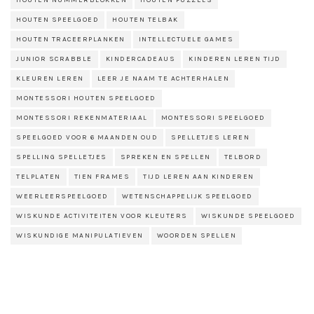
HOUTEN SPEELGOED
HOUTEN TELBAK
HOUTEN TRACEERPLANKEN
INTELLECTUELE GAMES
JUNIOR SCRABBLE
KINDERCADEAUS
KINDEREN LEREN TIJD
KLEUREN LEREN
LEER JE NAAM TE ACHTERHALEN
MONTESSORI HOUTEN SPEELGOED
MONTESSORI REKENMATERIAAL
MONTESSORI SPEELGOED
SPEELGOED VOOR 6 MAANDEN OUD
SPELLETJES LEREN
SPELLING SPELLETJES
SPREKEN EN SPELLEN
TELBORD
TELPLATEN
TIEN FRAMES
TIJD LEREN AAN KINDEREN
WEERLEERSPEELGOED
WETENSCHAPPELIJK SPEELGOED
WISKUNDE ACTIVITEITEN VOOR KLEUTERS
WISKUNDE SPEELGOED
WISKUNDIGE MANIPULATIEVEN
WOORDEN SPELLEN