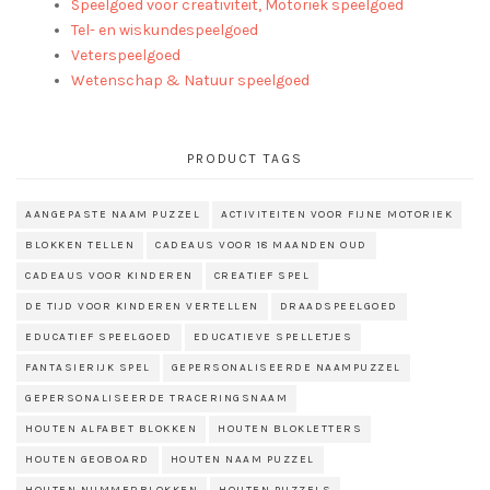
Speelgoed voor creativiteit, Motoriek speelgoed
Tel- en wiskundespeelgoed
Veterspeelgoed
Wetenschap & Natuur speelgoed
PRODUCT TAGS
AANGEPASTE NAAM PUZZEL
ACTIVITEITEN VOOR FIJNE MOTORIEK
BLOKKEN TELLEN
CADEAUS VOOR 18 MAANDEN OUD
CADEAUS VOOR KINDEREN
CREATIEF SPEL
DE TIJD VOOR KINDEREN VERTELLEN
DRAADSPEELGOED
EDUCATIEF SPEELGOED
EDUCATIEVE SPELLETJES
FANTASIERIJK SPEL
GEPERSONALISEERDE NAAMPUZZEL
GEPERSONALISEERDE TRACERINGSNAAM
HOUTEN ALFABET BLOKKEN
HOUTEN BLOKLETTERS
HOUTEN GEOBOARD
HOUTEN NAAM PUZZEL
HOUTEN NUMMERBLOKKEN
HOUTEN PUZZELS