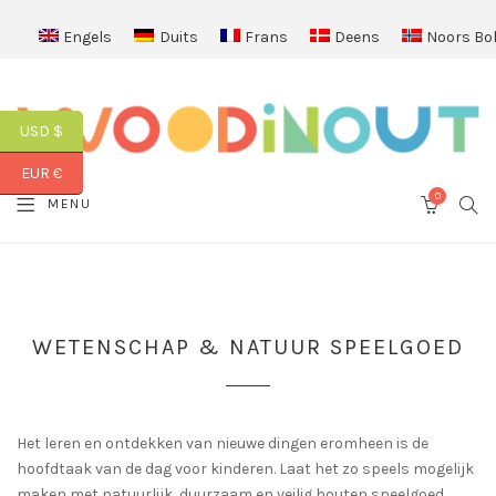
Engels
Duits
Frans
Deens
Noors Bo
USD $
EUR €
0
SEA
MENU
CART
WETENSCHAP & NATUUR SPEELGOED
Het leren en ontdekken van nieuwe dingen eromheen is de
hoofdtaak van de dag voor kinderen. Laat het zo speels mogelijk
maken met natuurlijk, duurzaam en veilig houten speelgoed.