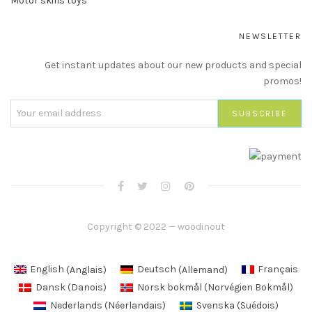
Motor skills toys
NEWSLETTER
Get instant updates about our new products and special
promos!
Copyright © 2022 — woodinout
English
(
Anglais
)
Deutsch
(
Allemand
)
Français
Dansk
(
Danois
)
Norsk bokmål
(
Norvégien Bokmål
)
Nederlands
(
Néerlandais
)
Svenska
(
Suédois
)