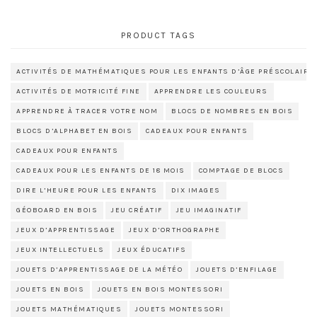
PRODUCT TAGS
ACTIVITÉS DE MATHÉMATIQUES POUR LES ENFANTS D’ÂGE PRÉSCOLAIRE
ACTIVITÉS DE MOTRICITÉ FINE
APPRENDRE LES COULEURS
APPRENDRE À TRACER VOTRE NOM
BLOCS DE NOMBRES EN BOIS
BLOCS D’ALPHABET EN BOIS
CADEAUX POUR ENFANTS
CADEAUX POUR ENFANTS
CADEAUX POUR LES ENFANTS DE 18 MOIS
COMPTAGE DE BLOCS
DIRE L’HEURE POUR LES ENFANTS
DIX IMAGES
GÉOBOARD EN BOIS
JEU CRÉATIF
JEU IMAGINATIF
JEUX D’APPRENTISSAGE
JEUX D’ORTHOGRAPHE
JEUX INTELLECTUELS
JEUX ÉDUCATIFS
JOUETS D’APPRENTISSAGE DE LA MÉTÉO
JOUETS D’ENFILAGE
JOUETS EN BOIS
JOUETS EN BOIS MONTESSORI
JOUETS MATHÉMATIQUES
JOUETS MONTESSORI