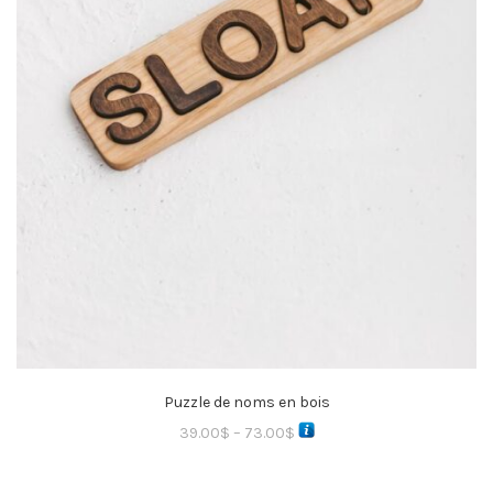
Puzzle de noms en bois
39.00
$
–
73.00
$