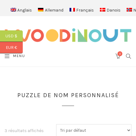
Anglais
Allemand
Français
Danois
N
USD $
EUR €
0
SEA
MENU
CART
PUZZLE DE NOM PERSONNALISÉ
3 résultats affichés