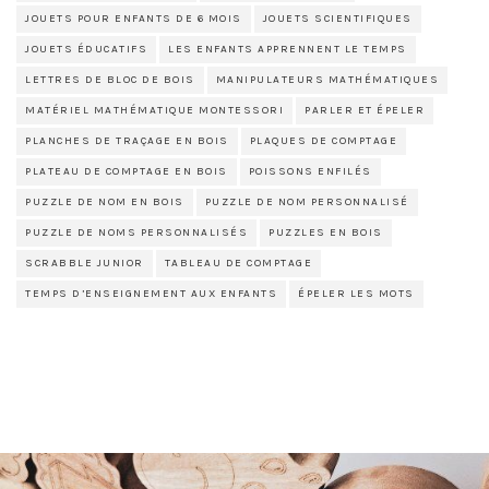
JOUETS POUR ENFANTS DE 6 MOIS
JOUETS SCIENTIFIQUES
JOUETS ÉDUCATIFS
LES ENFANTS APPRENNENT LE TEMPS
LETTRES DE BLOC DE BOIS
MANIPULATEURS MATHÉMATIQUES
MATÉRIEL MATHÉMATIQUE MONTESSORI
PARLER ET ÉPELER
PLANCHES DE TRAÇAGE EN BOIS
PLAQUES DE COMPTAGE
PLATEAU DE COMPTAGE EN BOIS
POISSONS ENFILÉS
PUZZLE DE NOM EN BOIS
PUZZLE DE NOM PERSONNALISÉ
PUZZLE DE NOMS PERSONNALISÉS
PUZZLES EN BOIS
SCRABBLE JUNIOR
TABLEAU DE COMPTAGE
TEMPS D’ENSEIGNEMENT AUX ENFANTS
ÉPELER LES MOTS