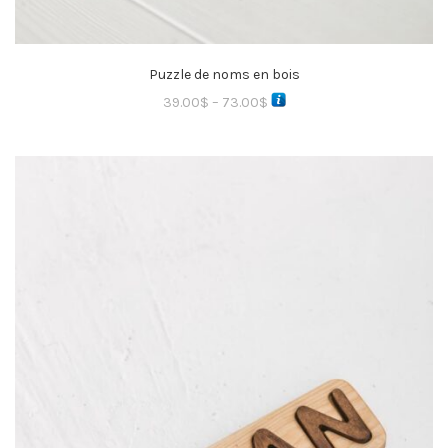
Puzzle de noms en bois
39.00
$
–
73.00
$