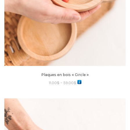
Plaques en bois « Circle »
11.00
$
–
59.00
$