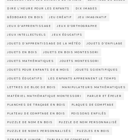
DIRE L’HEURE POUR LES ENFANTS
DIX IMAGES
GÉOBOARD EN BOIS
JEU CRÉATIF
JEU IMAGINATIF
JEUX D’APPRENTISSAGE
JEUX D’ORTHOGRAPHE
JEUX INTELLECTUELS
JEUX ÉDUCATIFS
JOUETS D’APPRENTISSAGE DE LA MÉTÉO
JOUETS D’ENFILAGE
JOUETS EN BOIS
JOUETS EN BOIS MONTESSORI
JOUETS MATHÉMATIQUES
JOUETS MONTESSORI
JOUETS POUR ENFANTS DE 6 MOIS
JOUETS SCIENTIFIQUES
JOUETS ÉDUCATIFS
LES ENFANTS APPRENNENT LE TEMPS
LETTRES DE BLOC DE BOIS
MANIPULATEURS MATHÉMATIQUES
MATÉRIEL MATHÉMATIQUE MONTESSORI
PARLER ET ÉPELER
PLANCHES DE TRAÇAGE EN BOIS
PLAQUES DE COMPTAGE
PLATEAU DE COMPTAGE EN BOIS
POISSONS ENFILÉS
PUZZLE DE NOM EN BOIS
PUZZLE DE NOM PERSONNALISÉ
PUZZLE DE NOMS PERSONNALISÉS
PUZZLES EN BOIS
SCRABBLE JUNIOR
TABLEAU DE COMPTAGE