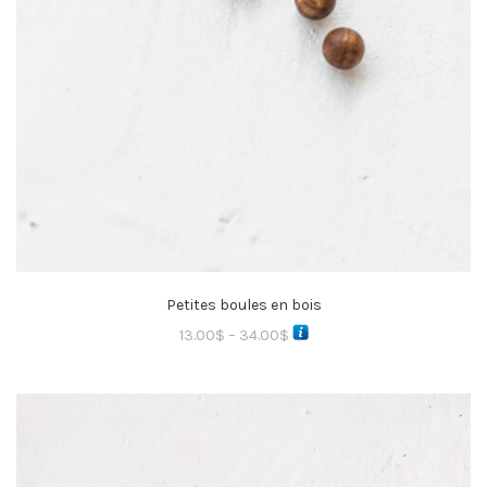
Petites boules en bois
13.00
$
–
34.00
$