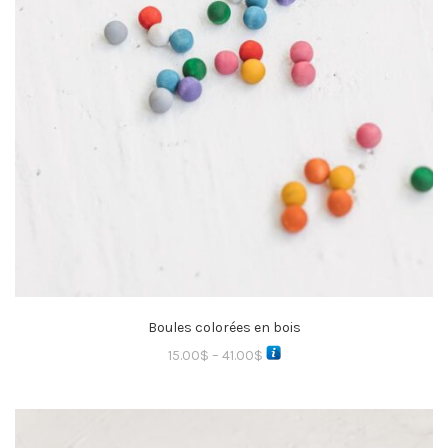
Boules colorées en bois
15.00
$
–
41.00
$