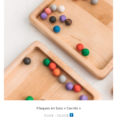
Plaques en bois « Carrés »
11.00
$
–
59.00
$