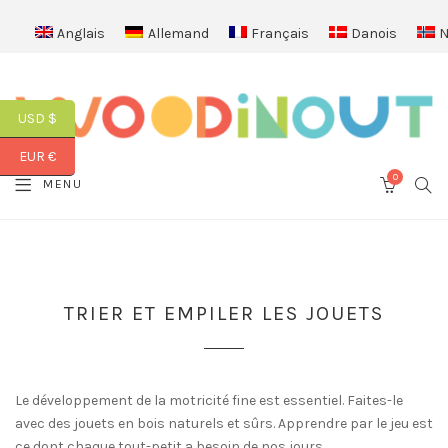
Anglais
Allemand
Français
Danois
N
USD $
EUR €
0
SEA
MENU
CART
TRIER ET EMPILER LES JOUETS
Le développement de la motricité fine est essentiel. Faites-le
avec des jouets en bois naturels et sûrs. Apprendre par le jeu est
ce dont chaque tout-petit a besoin de nos jours.