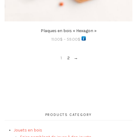
Plaques en bois « Hexagon »
11.00
$
–
59.00
$
1
2
→
PRODUCTS CATEGORY
Jouets en bois