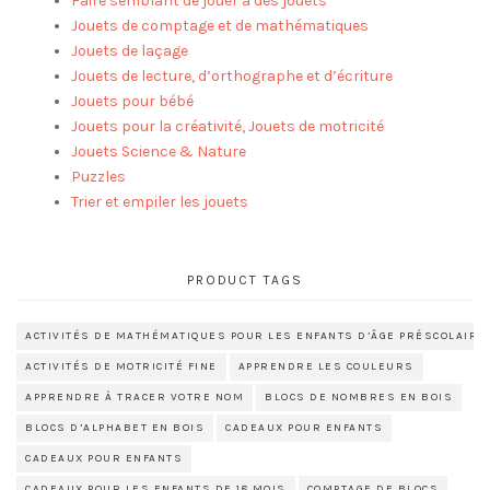
Faire semblant de jouer à des jouets
Jouets de comptage et de mathématiques
Jouets de laçage
Jouets de lecture, d’orthographe et d’écriture
Jouets pour bébé
Jouets pour la créativité, Jouets de motricité
Jouets Science & Nature
Puzzles
Trier et empiler les jouets
PRODUCT TAGS
ACTIVITÉS DE MATHÉMATIQUES POUR LES ENFANTS D’ÂGE PRÉSCOLAIRE
ACTIVITÉS DE MOTRICITÉ FINE
APPRENDRE LES COULEURS
APPRENDRE À TRACER VOTRE NOM
BLOCS DE NOMBRES EN BOIS
BLOCS D’ALPHABET EN BOIS
CADEAUX POUR ENFANTS
CADEAUX POUR ENFANTS
CADEAUX POUR LES ENFANTS DE 18 MOIS
COMPTAGE DE BLOCS