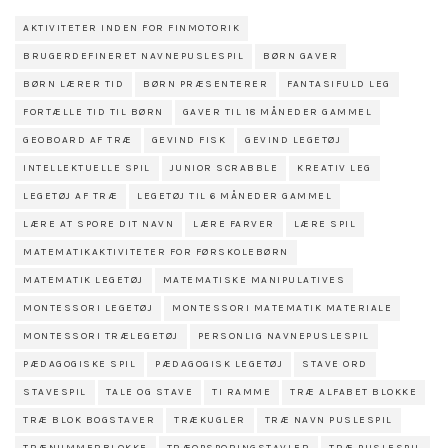
AKTIVITETER INDEN FOR FINMOTORIK
BRUGERDEFINERET NAVNEPUSLESPIL
BØRN GAVER
BØRN LÆRER TID
BØRN PRÆSENTERER
FANTASIFULD LEG
FORTÆLLE TID TIL BØRN
GAVER TIL 18 MÅNEDER GAMMEL
GEOBOARD AF TRÆ
GEVIND FISK
GEVIND LEGETØJ
INTELLEKTUELLE SPIL
JUNIOR SCRABBLE
KREATIV LEG
LEGETØJ AF TRÆ
LEGETØJ TIL 6 MÅNEDER GAMMEL
LÆRE AT SPORE DIT NAVN
LÆRE FARVER
LÆRE SPIL
MATEMATIKAKTIVITETER FOR FØRSKOLEBØRN
MATEMATIK LEGETØJ
MATEMATISKE MANIPULATIVES
MONTESSORI LEGETØJ
MONTESSORI MATEMATIK MATERIALE
MONTESSORI TRÆLEGETØJ
PERSONLIG NAVNEPUSLESPIL
PÆDAGOGISKE SPIL
PÆDAGOGISK LEGETØJ
STAVE ORD
STAVESPIL
TALE OG STAVE
TI RAMME
TRÆ ALFABET BLOKKE
TRÆ BLOK BOGSTAVER
TRÆKUGLER
TRÆ NAVN PUSLESPIL