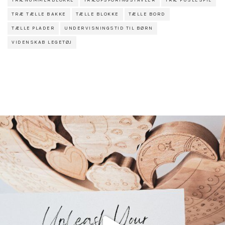
TRÆNUMMERBLOKKE
TRÆOPSPORINGSTAVLER
TRÆ PUSLESPIL
TRÆ TÆLLE BAKKE
TÆLLE BLOKKE
TÆLLE BORD
TÆLLE PLADER
UNDERVISNINGSTID TIL BØRN
VIDENSKAB LEGETØJ