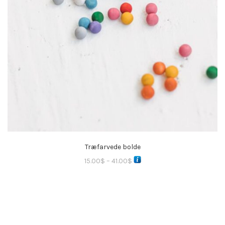
Træfarvede bolde
15.00
$
–
41.00
$