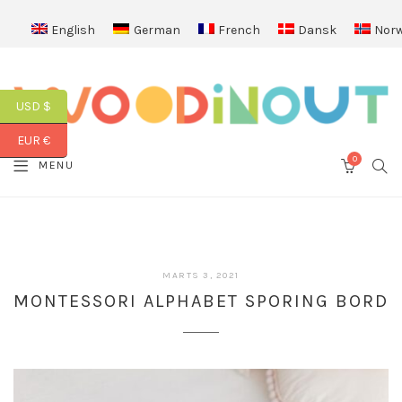
English
German
French
Dansk
Norw
USD $
EUR €
0
SEA
MENU
CART
MARTS 3, 2021
MONTESSORI ALPHABET SPORING BORD