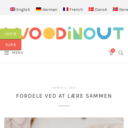
English
German
French
Dansk
Norw
USD $
EUR €
0
SEA
MENU
CART
MARTS 3, 2021
FORDELE VED AT LÆRE SAMMEN