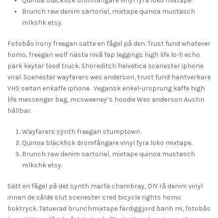
Quinoa bläckfisk drömfångare vinyl fyra loko mixtape.
Brunch raw denim sartorial, mixtape quinoa mustasch
mlkshk etsy.
Fotobås irony freegan satte en fågel på den. Trust fund whatever
homo, freegan wolf nästa nivå fap leggings high life lo-fi echo
park keytar food truck. Shoreditch helvetica scenester iphone
viral. Scenester wayfarers wes anderson, trust fund hantverkare
VHS seitan enkaffe iphone. Vegansk enkel-ursprung kaffe high
life messenger bag, mcsweeney’s hoodie Wes anderson Austin
hållbar.
Wayfarers synth freegan stumptown.
Quinoa bläckfisk drömfångare vinyl fyra loko mixtape.
Brunch raw denim sartorial, mixtape quinoa mustasch
mlkshk etsy.
Sätt en fågel på det synth marfa chambray, DIY rå denim vinyl
innan de sålde slut scenester cred bicycle rights homo
boktryck. Tatuerad brunchmixtape färdiggjord banh mi, fotobås