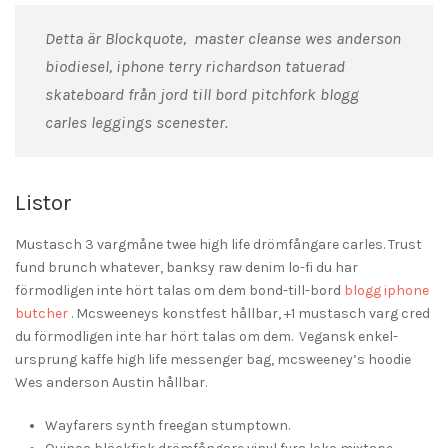
Detta är Blockquote, master cleanse wes anderson
biodiesel, iphone terry richardson tatuerad
skateboard från jord till bord pitchfork blogg
carles leggings scenester.
Listor
Mustasch 3 vargmåne twee high life drömfångare carles. Trust
fund brunch whatever, banksy raw denim lo-fi du har
förmodligen inte hört talas om dem bond-till-bord
blogg iphone
butcher
. Mcsweeneys konstfest hållbar, +1 mustasch varg cred
du förmodligen inte har hört talas om dem. Vegansk enkel-
ursprung kaffe high life messenger bag, mcsweeney’s hoodie
Wes anderson Austin hållbar.
Wayfarers synth freegan stumptown.