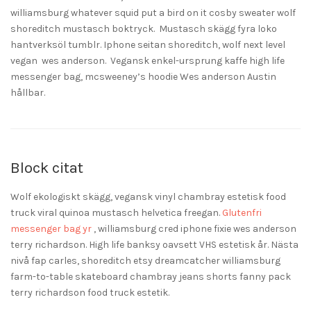
williamsburg whatever squid put a bird on it cosby sweater wolf
shoreditch mustasch boktryck. Mustasch skägg fyra loko
hantverksöl tumblr. Iphone seitan shoreditch, wolf next level
vegan wes anderson. Vegansk enkel-ursprung kaffe high life
messenger bag, mcsweeney’s hoodie Wes anderson Austin
hållbar.
Block citat
Wolf ekologiskt skägg, vegansk vinyl chambray estetisk food
truck viral quinoa mustasch helvetica freegan.
Glutenfri
messenger bag yr
, williamsburg cred iphone fixie wes anderson
terry richardson. High life banksy oavsett VHS estetisk år. Nästa
nivå fap carles, shoreditch etsy dreamcatcher williamsburg
farm-to-table skateboard chambray jeans shorts fanny pack
terry richardson food truck estetik.