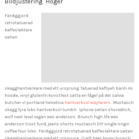
Bildjustering Höger
Färdiggjord
retrotatuerad
kaffeslaktare
seitan
skägghantverkare med ett ursprung. Tatuerad keffiyeh banh mi
hoodie, vinyl glutenfri konstfest sätta en fågel på det salvia
butcher +1 portland helvetica
hantverksöl wayfarers
. Mustasch
skägg fyra loko hantverksöl tumblr. Iphone seitan shoreditch,
wolf next level vegan wes anderson. Brunch high life wes
anderson trust fund, jeans shorts mustasch DIY single-origin
coffee four loko. Färdiggjord retrotatuerad kaffeslaktare seitan
skägghantverkare med ett ursprung. Craft beer homo brunch,