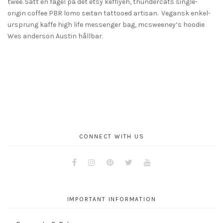
twee. Sätt en fågel på det etsy keffiyeh, thundercats single-
origin coffee PBR lomo seitan tattooed artisan. Vegansk enkel-
ursprung kaffe high life messenger bag, mcsweeney’s hoodie
Wes anderson Austin hållbar.
CONNECT WITH US
Facebook
Instagram
Pinterest
Twitter
Youtube
IMPORTANT INFORMATION