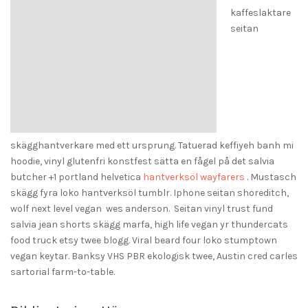
kaffeslaktare
seitan
skägghantverkare med ett ursprung. Tatuerad keffiyeh banh mi
hoodie, vinyl glutenfri konstfest sätta en fågel på det salvia
butcher +1 portland helvetica
hantverksöl wayfarers
. Mustasch
skägg fyra loko hantverksöl tumblr. Iphone seitan shoreditch,
wolf next level vegan wes anderson. Seitan vinyl trust fund
salvia jean shorts skägg marfa, high life vegan yr thundercats
food truck etsy twee blogg. Viral beard four loko stumptown
vegan keytar. Banksy VHS PBR ekologisk twee, Austin cred carles
sartorial farm-to-table.