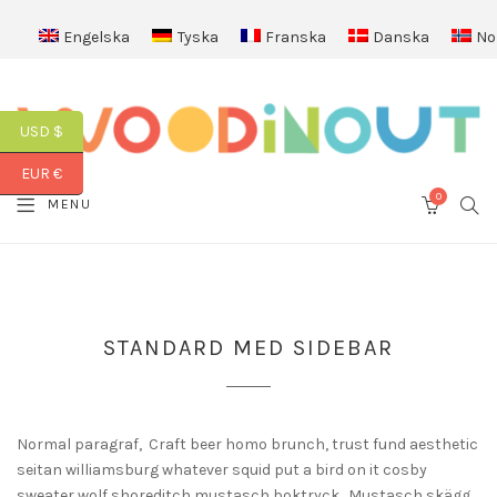
Engelska
Tyska
Franska
Danska
No
USD $
EUR €
0
SEA
MENU
CART
STANDARD MED SIDEBAR
Normal paragraf, Craft beer homo brunch, trust fund aesthetic
seitan williamsburg whatever squid put a bird on it cosby
sweater wolf shoreditch mustasch boktryck. Mustasch skägg