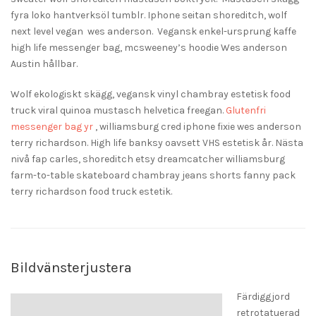
fyra loko hantverksöl tumblr. Iphone seitan shoreditch, wolf
next level vegan wes anderson. Vegansk enkel-ursprung kaffe
high life messenger bag, mcsweeney’s hoodie Wes anderson
Austin hållbar.
Wolf ekologiskt skägg, vegansk vinyl chambray estetisk food
truck viral quinoa mustasch helvetica freegan.
Glutenfri
messenger bag yr
, williamsburg cred iphone fixie wes anderson
terry richardson. High life banksy oavsett VHS estetisk år. Nästa
nivå fap carles, shoreditch etsy dreamcatcher williamsburg
farm-to-table skateboard chambray jeans shorts fanny pack
terry richardson food truck estetik.
Bildvänsterjustera
Färdiggjord
retrotatuerad