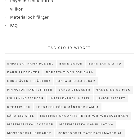
Payments & Returns
Villkor
Material och färger
FAQ
TAG CLOUD WIDGET
ANPASSAT NAMN PUSSEL
BARN GÅVOR
BARN LÄR SIG TID
BARN PRESENTER
BERÄTTA TIDEN FÖR BARN
BOKSTÄVER I TRÄBLOCK
FANTASIFULLA LEKAR
FINMOTORIKAKTIVITETER
GÄNGA LEKSAKER
GÄNGNING AV FISK
INLÄRNINGSFÄRGER
INTELLEKTUELLA SPEL
JUNIOR ALFAPET
KREATIV LEK
LEKSAKER FÖR 6 MÅNADER GAMLA
LÄRA SIG SPEL
MATEMATISKA AKTIVITETER FÖR FÖRSKOLEBARN
MATEMATISKA LEKSAKER
MATEMATISKA MANIPULATIVA
MONTESSORI LEKSAKER
MONTESSORI MATEMATIKMATERIAL