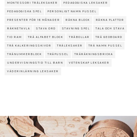
MONTESSORI TRÄLEKSAKER
PEDAGOGISKA LEKSAKER
PEDAGOGISKA SPEL
PERSONLIGT NAMN PUSSEL
PRESENTER FÖR 18 MÅNADER
RÄKNA BLOCK
RÄKNA PLATTOR
RÄKNETAVLA
STAVA ORD
STAVNING SPEL
TALA OCH STAVA
TIO RAM
TRÄ ALFABET BLOCK
TRÄBOLLAR
TRÄ GEOBOARD
TRÄ KALKERINGSSKIVOR
TRÄLEKSAKER
TRÄ NAMN PUSSEL
TRÄNUMMERBLOCK
TRÄPUSSEL
TRÄRÄKNINGSBRICKA
UNDERVISNINGSTID TILL BARN
VETENSKAP LEKSAKER
VÄDERINLÄRNING LEKSAKER