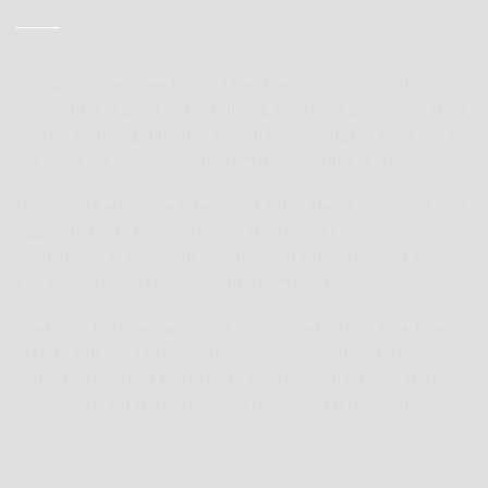
Vänligen vänta 1-2 veckor för tillverkningsprocessen eftersom
varje artikel är gjord på beställning, bara för dig! Vi meddelar dig
med ett spårningsnummer när din beställning har skickats. Se
vår policy för mer information om frakt och uppskattningar.
OBSERVERA att denna lista endast gäller glaset. Växter och jord
ingår inte. Detta konstverk skapar en perfekt miljö för
medlemmar av suckulent-, kaktus- och luftväxtfamiljer som
kan köpas i vilken trädgårdsbutik som helst.
Alla bilder, beskrivningar och kreativt innehåll är © 2014-16 av
WAEN – Aslı Candan Özsaltık & Murat Özsaltık – Brott mot
denna upphovsrätt kan utsätta överträdaren för civilrättsligt
och/eller straffrättsligt åtal. Alla rättigheter förbehållna.