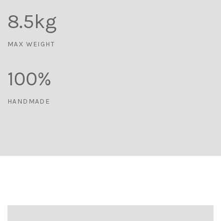
8.5
kg
MAX WEIGHT
100
%
HANDMADE