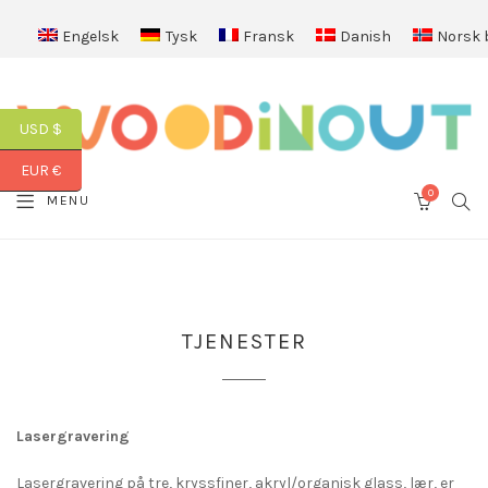
Engelsk
Tysk
Fransk
Danish
Norsk 
USD $
EUR €
0
SEA
MENU
CART
TJENESTER
Lasergravering
Lasergravering på tre, kryssfiner, akryl/organisk glass, lær, er