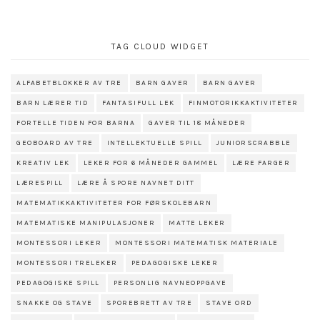
TAG CLOUD WIDGET
ALFABETBLOKKER AV TRE
BARN GAVER
BARN GAVER
BARN LÆRER TID
FANTASIFULL LEK
FINMOTORIKKAKTIVITETER
FORTELLE TIDEN FOR BARNA
GAVER TIL 18 MÅNEDER
GEOBOARD AV TRE
INTELLEKTUELLE SPILL
JUNIORSCRABBLE
KREATIV LEK
LEKER FOR 6 MÅNEDER GAMMEL
LÆRE FARGER
LÆRESPILL
LÆRE Å SPORE NAVNET DITT
MATEMATIKKAKTIVITETER FOR FØRSKOLEBARN
MATEMATISKE MANIPULASJONER
MATTE LEKER
MONTESSORI LEKER
MONTESSORI MATEMATISK MATERIALE
MONTESSORI TRELEKER
PEDAGOGISKE LEKER
PEDAGOGISKE SPILL
PERSONLIG NAVNEOPPGAVE
SNAKKE OG STAVE
SPOREBRETT AV TRE
STAVE ORD