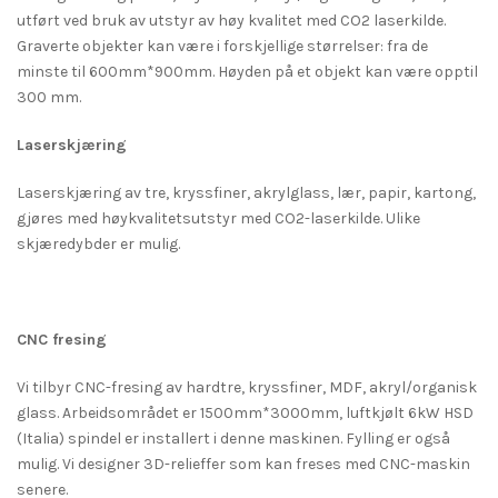
utført ved bruk av utstyr av høy kvalitet med CO2 laserkilde.
Graverte objekter kan være i forskjellige størrelser: fra de
minste til 600mm*900mm. Høyden på et objekt kan være opptil
300 mm.
Laserskjæring
Laserskjæring av tre, kryssfiner, akrylglass, lær, papir, kartong,
gjøres med høykvalitetsutstyr med CO2-laserkilde. Ulike
skjæredybder er mulig.
CNC fresing
Vi tilbyr CNC-fresing av hardtre, kryssfiner, MDF, akryl/organisk
glass. Arbeidsområdet er 1500mm*3000mm, luftkjølt 6kW HSD
(Italia) spindel er installert i denne maskinen. Fylling er også
mulig. Vi designer 3D-relieffer som kan freses med CNC-maskin
senere.