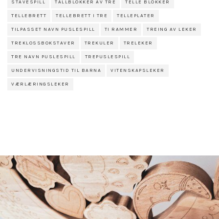
STAVESPILL
TALLBLOKKER AV TRE
TELLE BLOKKER
TELLEBRETT
TELLEBRETT I TRE
TELLEPLATER
TILPASSET NAVN PUSLESPILL
TI RAMMER
TREING AV LEKER
TREKLOSSBOKSTAVER
TREKULER
TRELEKER
TRE NAVN PUSLESPILL
TREPUSLESPILL
UNDERVISNINGSTID TIL BARNA
VITENSKAPSLEKER
VÆRLÆRINGSLEKER