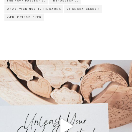
TRE NAVN PUSLESPILL
TREPUSLESPILL
UNDERVISNINGSTID TIL BARNA
VITENSKAPSLEKER
VÆRLÆRINGSLEKER