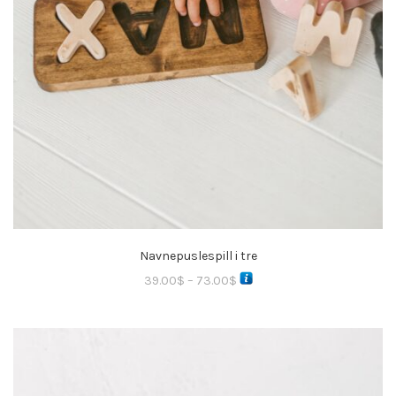
Navnepuslespill i tre
39.00
$
–
73.00
$