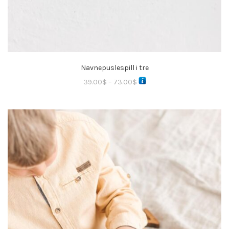
Navnepuslespill i tre
39.00
$
–
73.00
$