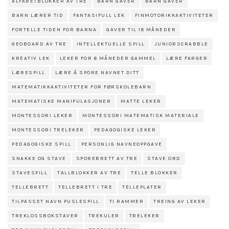
ALFABETBLOKKER AV TRE
BARN GAVER
BARN GAVER
BARN LÆRER TID
FANTASIFULL LEK
FINMOTORIKKAKTIVITETER
FORTELLE TIDEN FOR BARNA
GAVER TIL 18 MÅNEDER
GEOBOARD AV TRE
INTELLEKTUELLE SPILL
JUNIORSCRABBLE
KREATIV LEK
LEKER FOR 6 MÅNEDER GAMMEL
LÆRE FARGER
LÆRESPILL
LÆRE Å SPORE NAVNET DITT
MATEMATIKKAKTIVITETER FOR FØRSKOLEBARN
MATEMATISKE MANIPULASJONER
MATTE LEKER
MONTESSORI LEKER
MONTESSORI MATEMATISK MATERIALE
MONTESSORI TRELEKER
PEDAGOGISKE LEKER
PEDAGOGISKE SPILL
PERSONLIG NAVNEOPPGAVE
SNAKKE OG STAVE
SPOREBRETT AV TRE
STAVE ORD
STAVESPILL
TALLBLOKKER AV TRE
TELLE BLOKKER
TELLEBRETT
TELLEBRETT I TRE
TELLEPLATER
TILPASSET NAVN PUSLESPILL
TI RAMMER
TREING AV LEKER
TREKLOSSBOKSTAVER
TREKULER
TRELEKER