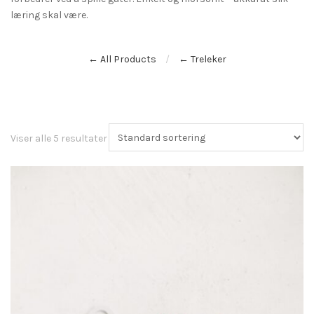
læring skal være.
← All Products
← Treleker
Viser alle 5 resultater