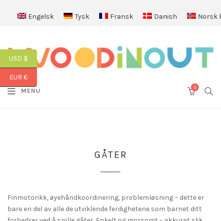
Engelsk
Tysk
Fransk
Danish
Norsk 
USD $
EUR €
0
SEA
MENU
CART
GÅTER
Finmotorikk, øyehåndkoordinering, problemløsning – dette er
bare en del av alle de utviklende ferdighetene som barnet ditt
forbedrer ved å spille gåter. Enkelt og morsomt – akkurat slik