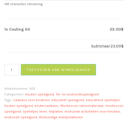
149
characters remaining
1x
Couting kit
23.00$
Subtotaal
23.00$
Couting
TOEVOEGEN AAN WINKELWAGEN
kit
aantal
Artikelnummer:
N/B
Categorieën:
Houten speelgoed
,
Tel- en wiskundespeelgoed
Tags:
cadeaus voor kinderen
,
educatief speelgoed
,
educatieve spelletjes
,
houten speelgoed
,
kindercadeaus
,
Montessori rekenmateriaal
,
montessori
speelgoed
,
spelletjes leren
,
telplaten
,
wiskunde activiteiten voor kleuters
,
wiskunde speelgoed
,
Wiskundige manipulatieven