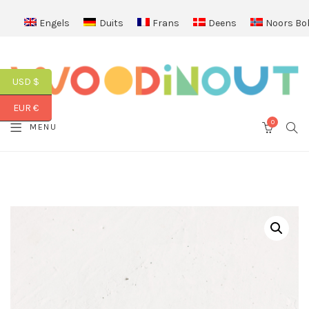
Engels
Duits
Frans
Deens
Noors Bo
USD $
EUR €
0
SEA
MENU
CART