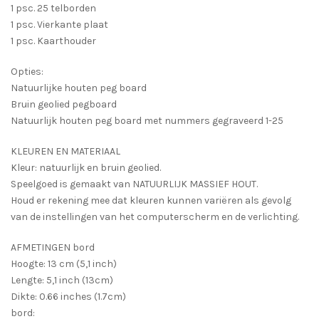
1 psc. 25 telborden
1 psc. Vierkante plaat
1 psc. Kaarthouder
Opties:
Natuurlijke houten peg board
Bruin geolied pegboard
Natuurlijk houten peg board met nummers gegraveerd 1-25
KLEUREN EN MATERIAAL
Kleur: natuurlijk en bruin geolied.
Speelgoed is gemaakt van NATUURLIJK MASSIEF HOUT.
Houd er rekening mee dat kleuren kunnen variëren als gevolg
van de instellingen van het computerscherm en de verlichting.
AFMETINGEN bord
Hoogte: 13 cm (5,1 inch)
Lengte: 5,1 inch (13cm)
Dikte: 0.66 inches (1.7cm)
bord: