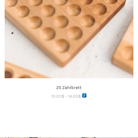
25 Zählbrett
10.00
$
–
14.00
$