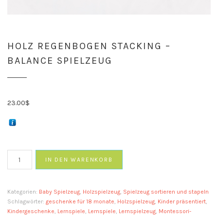
HOLZ REGENBOGEN STACKING –
BALANCE SPIELZEUG
23.00
$
Holz
IN DEN WARENKORB
Regenbogen
Stacking
-
Kategorien:
Baby Spielzeug
,
Holzspielzeug
,
Spielzeug sortieren und stapeln
Balance
Schlagwörter:
geschenke für 18 monate
,
Holzspielzeug
,
Kinder präsentiert
,
Spielzeug
Kindergeschenke
,
Lernspiele
,
Lernspiele
,
Lernspielzeug
,
Montessori-