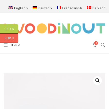
Englisch
Deutsch
Französisch
Dänisch
USD $
EUR €
0
SEA
MENU
CART