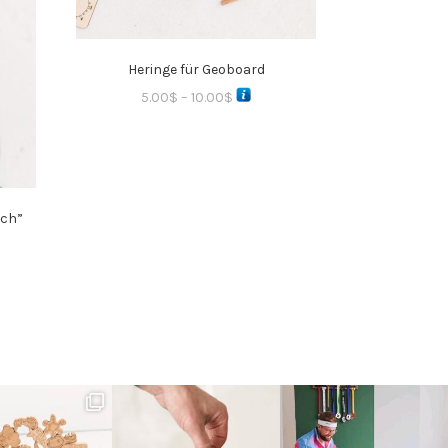
Heringe für Geoboard
5.00
$
–
10.00
$
sch”