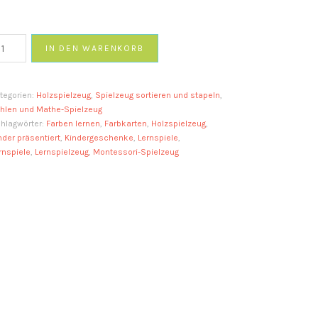
rbkarten
IN DEN WARENKORB
enge
tegorien:
Holzspielzeug
,
Spielzeug sortieren und stapeln
,
hlen und Mathe-Spielzeug
hlagwörter:
Farben lernen
,
Farbkarten
,
Holzspielzeug
,
nder präsentiert
,
Kindergeschenke
,
Lernspiele
,
rnspiele
,
Lernspielzeug
,
Montessori-Spielzeug