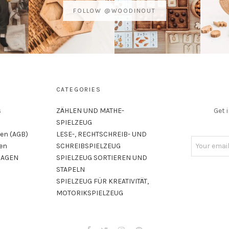
FOLLOW @WOODINOUT
CATEGORIES
s
ZÄHLEN UND MATHE-
Get 
SPIELZEUG
en (AGB)
LESE-, RECHTSCHREIB- UND
ben
SCHREIBSPIELZEUG
RAGEN
SPIELZEUG SORTIEREN UND
STAPELN
SPIELZEUG FÜR KREATIVITÄT,
MOTORIKSPIELZEUG