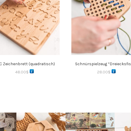
C Zeichenbrett (quadratisch)
Schnürspielzeug “Dreiecksfi
48.00
$
28.00
$