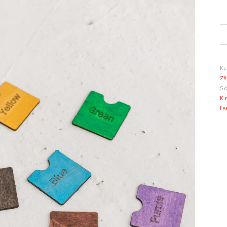
Fa
M
Ka
Zä
Sc
Ki
Le