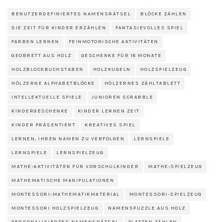
BENUTZERDEFINIERTES NAMENSRÄTSEL
BLÖCKE ZÄHLEN
DIE ZEIT FÜR KINDER ERZÄHLEN
FANTASIEVOLLES SPIEL
FARBEN LERNEN
FEINMOTORISCHE AKTIVITÄTEN
GEOBRETT AUS HOLZ
GESCHENKE FÜR 18 MONATE
HOLZBLOCKBUCHSTABEN
HOLZKUGELN
HOLZSPIELZEUG
HÖLZERNE ALPHABETBLÖCKE
HÖLZERNES ZÄHLTABLETT
INTELLEKTUELLE SPIELE
JUNIOREN SCRABBLE
KINDERGESCHENKE
KINDER LERNEN ZEIT
KINDER PRÄSENTIERT
KREATIVES SPIEL
LERNEN, IHREN NAMEN ZU VERFOLGEN
LERNSPIELE
LERNSPIELE
LERNSPIELZEUG
MATHE-AKTIVITÄTEN FÜR VORSCHULKINDER
MATHE-SPIELZEUG
MATHEMATISCHE MANIPULATIONEN
MONTESSORI-MATHEMATIKMATERIAL
MONTESSORI-SPIELZEUG
MONTESSORI HOLZSPIELZEUG
NAMENSPUZZLE AUS HOLZ