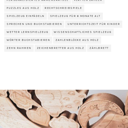
PERSONALISIERTES NAMENSRÄTSEL
PLATTEN ZÄHLEN
PUZZLES AUS HOLZ
RECHTSCHREIBSPIELE
SPIELZEUG EINFÄDELN
SPIELZEUG FÜR 6 MONATE ALT
SPRECHEN UND BUCHSTABIEREN
UNTERRICHTSZEIT FÜR KINDER
WETTER LERNSPIELZEUG
WISSENSCHAFTLICHES SPIELZEUG
WÖRTER BUCHSTABIEREN
ZAHLENBLÖCKE AUS HOLZ
ZEHN RAHMEN
ZEICHENBRETTER AUS HOLZ
ZÄHLBRETT