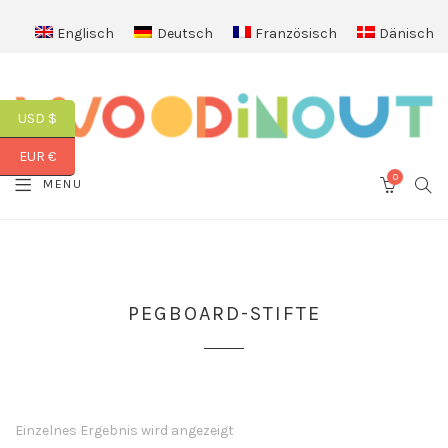
Englisch
Deutsch
Französisch
Dänisch
USD $
EUR €
0
SEA
MENU
CART
PEGBOARD-STIFTE
Einzelnes Ergebnis wird angezeigt