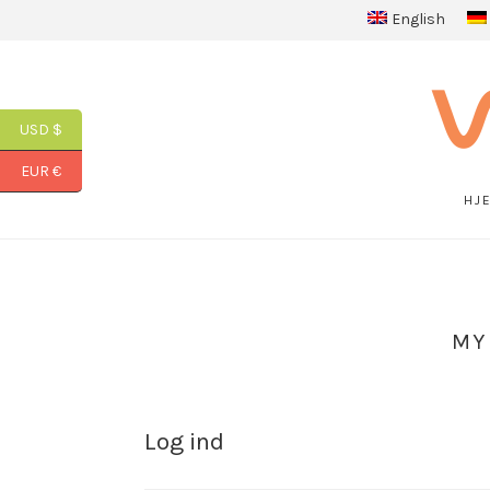
English
USD $
EUR €
HJ
MY
Log ind