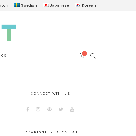
utch
Swedish
Japanese
Korean
0
SEARCH
 OS
CART
CONNECT WITH US
Facebook
Instagram
Pinterest
Twitter
Youtube
IMPORTANT INFORMATION