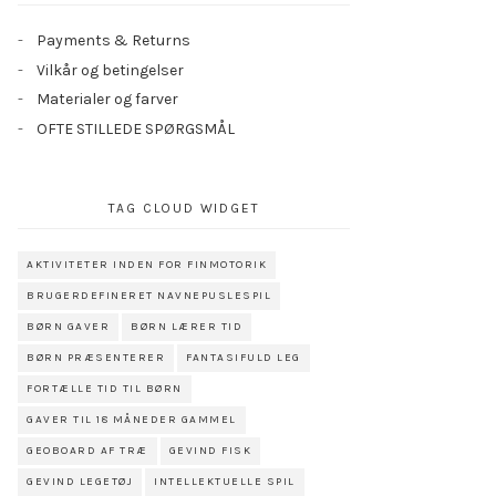
Payments & Returns
Vilkår og betingelser
Materialer og farver
OFTE STILLEDE SPØRGSMÅL
TAG CLOUD WIDGET
AKTIVITETER INDEN FOR FINMOTORIK
BRUGERDEFINERET NAVNEPUSLESPIL
BØRN GAVER
BØRN LÆRER TID
BØRN PRÆSENTERER
FANTASIFULD LEG
FORTÆLLE TID TIL BØRN
GAVER TIL 18 MÅNEDER GAMMEL
GEOBOARD AF TRÆ
GEVIND FISK
GEVIND LEGETØJ
INTELLEKTUELLE SPIL