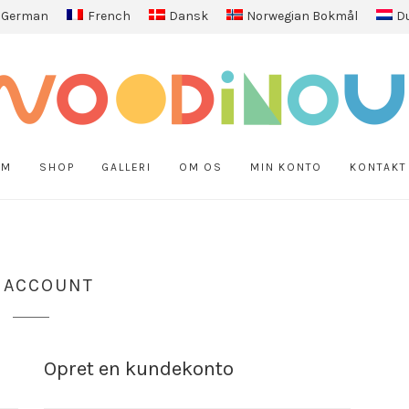
German
French
Dansk
Norwegian Bokmål
D
EM
SHOP
GALLERI
OM OS
MIN KONTO
KONTAKT
 ACCOUNT
Opret en kundekonto