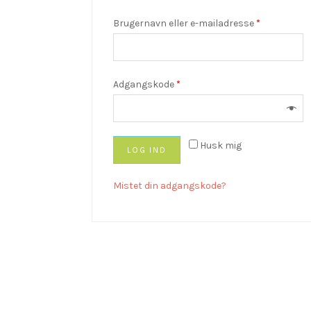
Brugernavn eller e-mailadresse
*
Adgangskode
*
Husk mig
LOG IND
Mistet din adgangskode?