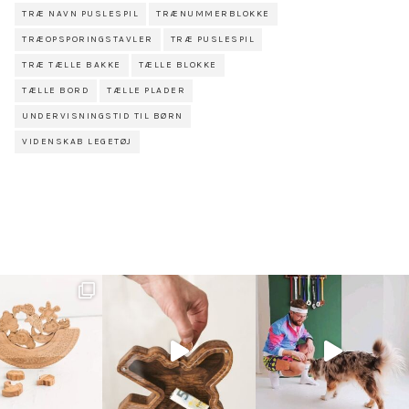
TRÆ NAVN PUSLESPIL
TRÆNUMMERBLOKKE
TRÆOPSPORINGSTAVLER
TRÆ PUSLESPIL
TRÆ TÆLLE BAKKE
TÆLLE BLOKKE
TÆLLE BORD
TÆLLE PLADER
UNDERVISNINGSTID TIL BØRN
VIDENSKAB LEGETØJ