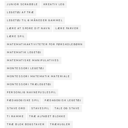
JUNIOR SCRABBLE
KREATIV LEG
LEGETØJ AF TRÆ
LEGETØJ TIL 6 MÅNEDER GAMMEL
LÆRE AT SPORE DIT NAVN
LÆRE FARVER
LÆRE SPIL
MATEMATIKAKTIVITETER FOR FØRSKOLEBØRN
MATEMATIK LEGETØJ
MATEMATISKE MANIPULATIVES
MONTESSORI LEGETØJ
MONTESSORI MATEMATIK MATERIALE
MONTESSORI TRÆLEGETØJ
PERSONLIG NAVNEPUSLESPIL
PÆDAGOGISKE SPIL
PÆDAGOGISK LEGETØJ
STAVE ORD
STAVESPIL
TALE OG STAVE
TI RAMME
TRÆ ALFABET BLOKKE
TRÆ BLOK BOGSTAVER
TRÆKUGLER