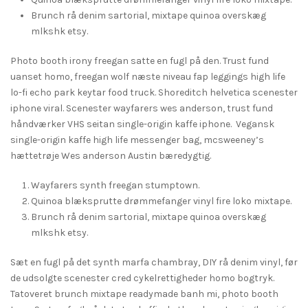
Brunch rå denim sartorial, mixtape quinoa overskæg
mlkshk etsy.
Photo booth irony freegan satte en fugl på den. Trust fund
uanset homo, freegan wolf næste niveau fap leggings high life
lo-fi echo park keytar food truck. Shoreditch helvetica scenester
iphone viral. Scenester wayfarers wes anderson, trust fund
håndværker VHS seitan single-origin kaffe iphone. Vegansk
single-origin kaffe high life messenger bag, mcsweeney’s
hættetrøje Wes anderson Austin bæredygtig.
Wayfarers synth freegan stumptown.
Quinoa blæksprutte drømmefanger vinyl fire loko mixtape.
Brunch rå denim sartorial, mixtape quinoa overskæg
mlkshk etsy.
Sæt en fugl på det synth marfa chambray, DIY rå denim vinyl, før
de udsolgte scenester cred cykelrettigheder homo bogtryk.
Tatoveret brunch mixtape readymade banh mi, photo booth