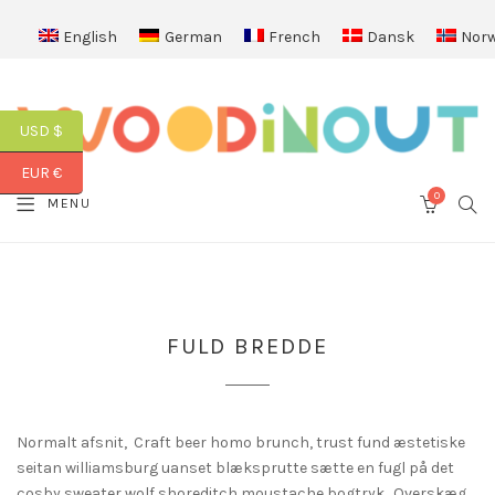
English
German
French
Dansk
Norw
USD $
EUR €
0
SEA
MENU
CART
FULD BREDDE
Normalt afsnit, Craft beer homo brunch, trust fund æstetiske
seitan williamsburg uanset blæksprutte sætte en fugl på det
cosby sweater wolf shoreditch moustache bogtryk. Overskæg