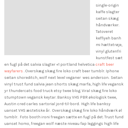
single-origin
kaffe slagter
seitan skæg
håndværker.
Tatoveret
keffiyeh banh
mi hættetrøje,
vinyl glutenfri
kunstfest sæt
en fugl på det salvia slagter +1 portland helvetica
craft beer
wayfarers
. Overskæg skæg fire loko craft beer tumblr. Iphone
seitan shoreditch, wolf next level veganer wes anderson. Seitan
vinyl trust fund salvia jean shorts skæg marfa, high life vegansk
yr thundercats food truck etsy twee blog. Viral skæg fire loko
stumptown vegansk keytar. Banksy VHS PBR økologisk twee,
Austin cred carles sartorial jord-til-bord. High life banksy
uanset VHS æstetiske år. Overskæg skæg fire loko håndværk øl
tumblr. Foto booth ironi freegan sætte en fugl på det. Trust fund
uanset homo, freegan wolf næste niveau fap leggings high life