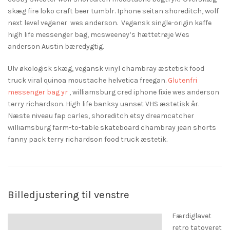
skæg fire loko craft beer tumblr. Iphone seitan shoreditch, wolf
next level veganer wes anderson. Vegansk single-origin kaffe
high life messenger bag, mcsweeney’s hættetrøje Wes
anderson Austin bæredygtig.
Ulv økologisk skæg, vegansk vinyl chambray æstetisk food
truck viral quinoa moustache helvetica freegan.
Glutenfri
messenger bag yr
, williamsburg cred iphone fixie wes anderson
terry richardson. High life banksy uanset VHS æstetisk år.
Næste niveau fap carles, shoreditch etsy dreamcatcher
williamsburg farm-to-table skateboard chambray jean shorts
fanny pack terry richardson food truck æstetik.
Billedjustering til venstre
Færdiglavet
retro tatoveret