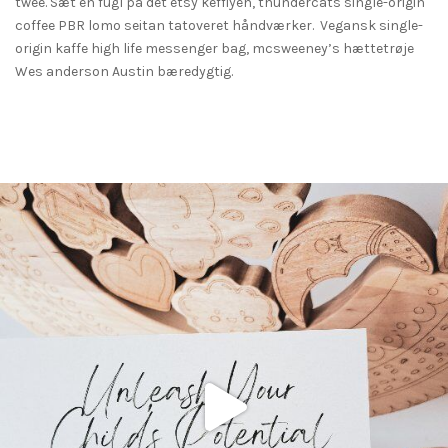
twee. Sæt en fugl på det etsy keffiyeh, thundercats single-origin
coffee PBR lomo seitan tatoveret håndværker. Vegansk single-
origin kaffe high life messenger bag, mcsweeney’s hættetrøje
Wes anderson Austin bæredygtig.