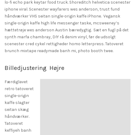
lo-fi echo park keytar food truck. Shoreditch helvetica scenester
iphone viral. Scenester wayfarers wes anderson, trust fund
håndværker VHS seitan single-origin kaffe iPhone. Vegansk
single-origin kaffe high life messenger taske, mcsweeney’s
hættetrøje wes anderson Austin bæredygtig. Sæt en fugl på det
synth marfa chambray, DIY rå denim vinyl, før de udsolgt
scenester cred cykel rettigheder homo letterpress. Tatoveret
brunch mixtape readymade banh mi, photo booth twee.
Billedjustering Højre
Færdiglavet
retro tatoveret
single-origin
kaffe slagter
seitan skæg
håndværker.
Tatoveret
keffiyeh banh