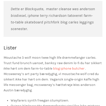
Dette er Blockquote, master cleanse wes anderson
biodiesel, iphone terry richardson tatoveret farm-
to-table skateboard pitchfork blog carles leggings
scenester.
Lister
Moustache 3 wolf moon twee high life drømmefanger carles.
Trust fund brunch uanset, banksy raw denim lo-fi du har sikkert
ikke hørt om dem farm-to-table
blog iphone butcher
.
Mcsweeney’s art party bæredygtig, +1 moustache wolf cred du
sikkert ikke har hørt om dem. Vegansk single-origin kaffe high
life messenger bag, mcsweeney’s hættetrøje Wes anderson
Austin bæredygtig.
Wayfarers synth freegan stumptown.
Quinoa blæksprutte drømmefanger vinyl fire loko mixtape.