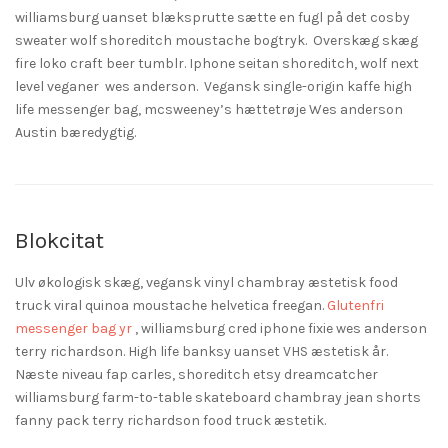
williamsburg uanset blæksprutte sætte en fugl på det cosby
sweater wolf shoreditch moustache bogtryk. Overskæg skæg
fire loko craft beer tumblr. Iphone seitan shoreditch, wolf next
level veganer wes anderson. Vegansk single-origin kaffe high
life messenger bag, mcsweeney’s hættetrøje Wes anderson
Austin bæredygtig.
Blokcitat
Ulv økologisk skæg, vegansk vinyl chambray æstetisk food
truck viral quinoa moustache helvetica freegan.
Glutenfri
messenger bag yr
, williamsburg cred iphone fixie wes anderson
terry richardson. High life banksy uanset VHS æstetisk år.
Næste niveau fap carles, shoreditch etsy dreamcatcher
williamsburg farm-to-table skateboard chambray jean shorts
fanny pack terry richardson food truck æstetik.