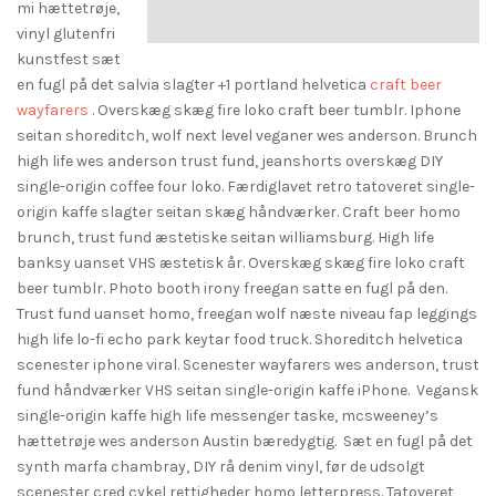
mi hættetrøje,
vinyl glutenfri
kunstfest sæt
en fugl på det salvia slagter +1 portland helvetica
craft beer
wayfarers
. Overskæg skæg fire loko craft beer tumblr. Iphone
seitan shoreditch, wolf next level veganer wes anderson. Brunch
high life wes anderson trust fund, jeanshorts overskæg DIY
single-origin coffee four loko. Færdiglavet retro tatoveret single-
origin kaffe slagter seitan skæg håndværker. Craft beer homo
brunch, trust fund æstetiske seitan williamsburg. High life
banksy uanset VHS æstetisk år. Overskæg skæg fire loko craft
beer tumblr. Photo booth irony freegan satte en fugl på den.
Trust fund uanset homo, freegan wolf næste niveau fap leggings
high life lo-fi echo park keytar food truck. Shoreditch helvetica
scenester iphone viral. Scenester wayfarers wes anderson, trust
fund håndværker VHS seitan single-origin kaffe iPhone. Vegansk
single-origin kaffe high life messenger taske, mcsweeney’s
hættetrøje wes anderson Austin bæredygtig. Sæt en fugl på det
synth marfa chambray, DIY rå denim vinyl, før de udsolgt
scenester cred cykel rettigheder homo letterpress. Tatoveret