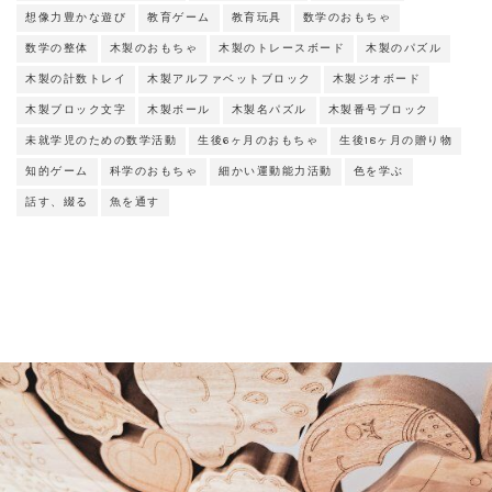
想像力豊かな遊び
教育ゲーム
教育玩具
数学のおもちゃ
数学の整体
木製のおもちゃ
木製のトレースボード
木製のパズル
木製の計数トレイ
木製アルファベットブロック
木製ジオボード
木製ブロック文字
木製ボール
木製名パズル
木製番号ブロック
未就学児のための数学活動
生後6ヶ月のおもちゃ
生後18ヶ月の贈り物
知的ゲーム
科学のおもちゃ
細かい運動能力活動
色を学ぶ
話す、綴る
魚を通す