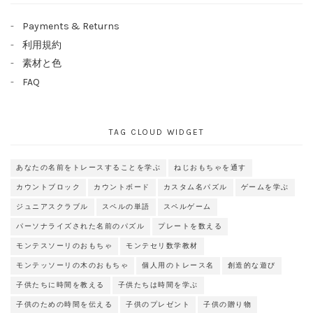
Payments & Returns
利用規約
素材と色
FAQ
TAG CLOUD WIDGET
あなたの名前をトレースすることを学ぶ
ねじおもちゃを通す
カウントブロック
カウントボード
カスタム名パズル
ゲームを学ぶ
ジュニアスクラブル
スペルの単語
スペルゲーム
パーソナライズされた名前のパズル
プレートを数える
モンテスソーリのおもちゃ
モンテセリ数学教材
モンテッソーリの木のおもちゃ
個人用のトレース名
創造的な遊び
子供たちに時間を教える
子供たちは時間を学ぶ
子供のための時間を伝える
子供のプレゼント
子供の贈り物