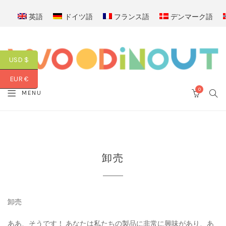
英語
ドイツ語
フランス語
デンマーク語
USD $
EUR €
0
SEA
MENU
CART
卸売
卸売
ああ、そうです！ あなたは私たちの製品に非常に興味があり、あ