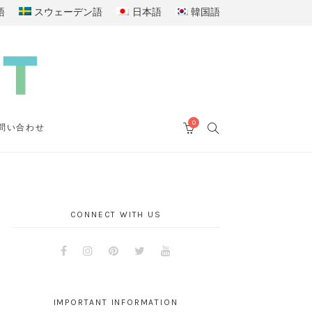
語
スウェーデン語
日本語
韓国語
0
SEARCH
問い合わせ
CART
CONNECT WITH US
Facebook
Instagram
Pinterest
Twitter
Youtube
IMPORTANT INFORMATION