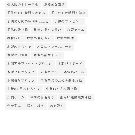
個人用のトレース名
創造的な遊び
子供たちに時間を教える
子供たちは時間を学ぶ
子供のための時間を伝える
子供のプレゼント
子供の贈り物
想像力豊かな遊び
教育ゲーム
教育玩具
数学のおもちゃ
数学の整体
木製のおもちゃ
木製のトレースボード
木製のパズル
木製の計数トレイ
木製アルファベットブロック
木製ジオボード
木製ブロック文字
木製ボール
木製名パズル
木製番号ブロック
未就学児のための数学活動
生後6ヶ月のおもちゃ
生後18ヶ月の贈り物
知的ゲーム
科学のおもちゃ
細かい運動能力活動
色を学ぶ
話す、綴る
魚を通す