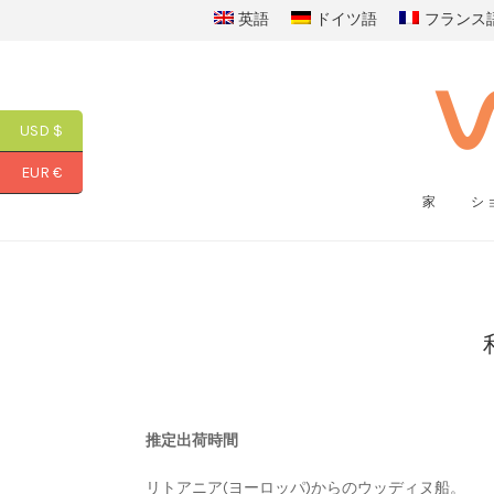
英語
ドイツ語
フランス
USD $
EUR €
家
シ
推定出荷時間
リトアニア(ヨーロッパ)からのウッディヌ船。