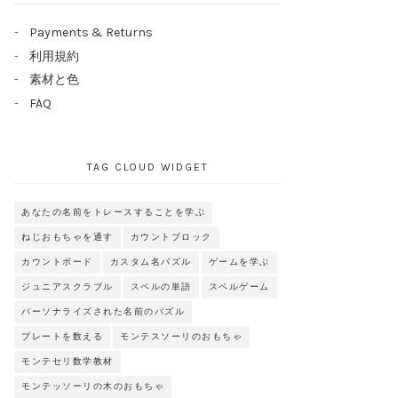
Payments & Returns
利用規約
素材と色
FAQ
TAG CLOUD WIDGET
あなたの名前をトレースすることを学ぶ
ねじおもちゃを通す
カウントブロック
カウントボード
カスタム名パズル
ゲームを学ぶ
ジュニアスクラブル
スペルの単語
スペルゲーム
パーソナライズされた名前のパズル
プレートを数える
モンテスソーリのおもちゃ
モンテセリ数学教材
モンテッソーリの木のおもちゃ