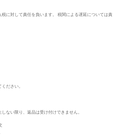
入税に対して責任を負います。 税関による遅延については責
てください。
生しない限り、返品は受け付けできません。
文
。