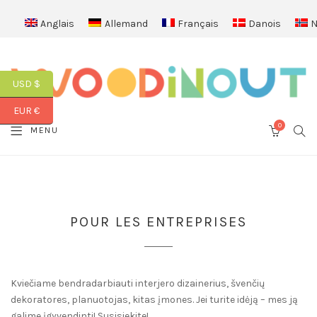
Anglais
Allemand
Français
Danois
N
USD $
EUR €
0
SEA
MENU
CART
POUR LES ENTREPRISES
Kviečiame bendradarbiauti interjero dizainerius, švenčių
dekoratores, planuotojas, kitas įmones. Jei turite idėją – mes ją
galime įgyvendinti! Susisiekite!