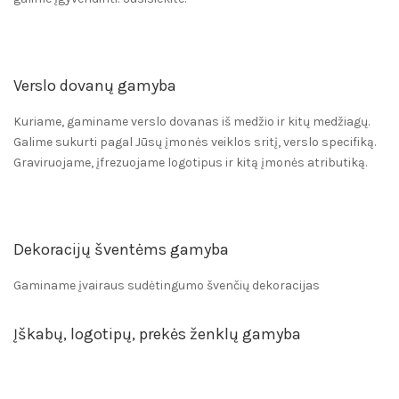
Verslo dovanų gamyba
Kuriame, gaminame verslo dovanas iš medžio ir kitų medžiagų.
Galime sukurti pagal Jūsų įmonės veiklos sritį, verslo specifiką.
Graviruojame, įfrezuojame logotipus ir kitą įmonės atributiką.
Dekoracijų šventėms gamyba
Gaminame įvairaus sudėtingumo švenčių dekoracijas
Įškabų, logotipų, prekės ženklų gamyba