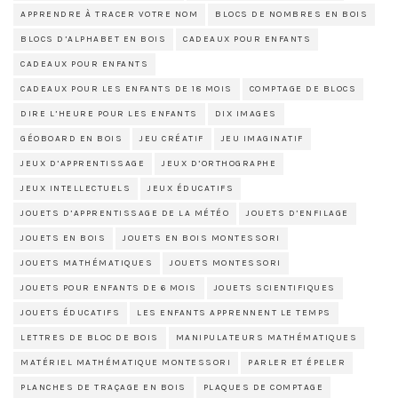
APPRENDRE À TRACER VOTRE NOM
BLOCS DE NOMBRES EN BOIS
BLOCS D’ALPHABET EN BOIS
CADEAUX POUR ENFANTS
CADEAUX POUR ENFANTS
CADEAUX POUR LES ENFANTS DE 18 MOIS
COMPTAGE DE BLOCS
DIRE L’HEURE POUR LES ENFANTS
DIX IMAGES
GÉOBOARD EN BOIS
JEU CRÉATIF
JEU IMAGINATIF
JEUX D’APPRENTISSAGE
JEUX D’ORTHOGRAPHE
JEUX INTELLECTUELS
JEUX ÉDUCATIFS
JOUETS D’APPRENTISSAGE DE LA MÉTÉO
JOUETS D’ENFILAGE
JOUETS EN BOIS
JOUETS EN BOIS MONTESSORI
JOUETS MATHÉMATIQUES
JOUETS MONTESSORI
JOUETS POUR ENFANTS DE 6 MOIS
JOUETS SCIENTIFIQUES
JOUETS ÉDUCATIFS
LES ENFANTS APPRENNENT LE TEMPS
LETTRES DE BLOC DE BOIS
MANIPULATEURS MATHÉMATIQUES
MATÉRIEL MATHÉMATIQUE MONTESSORI
PARLER ET ÉPELER
PLANCHES DE TRAÇAGE EN BOIS
PLAQUES DE COMPTAGE