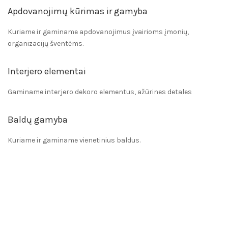
Apdovanojimų kūrimas ir gamyba
Kuriame ir gaminame apdovanojimus įvairioms įmonių,
organizacijų šventėms.
Interjero elementai
Gaminame interjero dekoro elementus, ažūrines detales
Baldų gamyba
Kuriame ir gaminame vienetinius baldus.