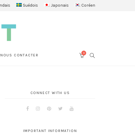
ndais
Suédois
Japonais
Coréen
0
SEARCH
NOUS CONTACTER
CART
CONNECT WITH US
Facebook
Instagram
Pinterest
Twitter
Youtube
IMPORTANT INFORMATION