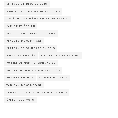
LETTRES DE BLOC DE BOIS
MANIPULATEURS MATHÉMATIQUES
MATÉRIEL MATHÉMATIQUE MONTESSORI
PARLER ET ÉPELER
PLANCHES DE TRAÇAGE EN BOIS
PLAQUES DE COMPTAGE
PLATEAU DE COMPTAGE EN BOIS
POISSONS ENFILÉS
PUZZLE DE NOM EN BOIS
PUZZLE DE NOM PERSONNALISÉ
PUZZLE DE NOMS PERSONNALISÉS
PUZZLES EN BOIS
SCRABBLE JUNIOR
TABLEAU DE COMPTAGE
TEMPS D’ENSEIGNEMENT AUX ENFANTS
ÉPELER LES MOTS