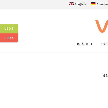
Anglais
Allema
USD $
EUR €
DOMICILE
BOU
B