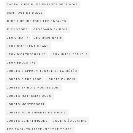
CADEAUX POUR LES ENFANTS DE 18 MOIS
COMPTAGE DE BLOCS
DIRE L’HEURE POUR LES ENFANTS
DIX IMAGES
GÉOBOARD EN BOIS
JEU CRÉATIF
JEU IMAGINATIF
JEUX D’APPRENTISSAGE
JEUX D’ORTHOGRAPHE
JEUX INTELLECTUELS
JEUX ÉDUCATIFS
JOUETS D’APPRENTISSAGE DE LA MÉTÉO
JOUETS D’ENFILAGE
JOUETS EN BOIS
JOUETS EN BOIS MONTESSORI
JOUETS MATHÉMATIQUES
JOUETS MONTESSORI
JOUETS POUR ENFANTS DE 6 MOIS
JOUETS SCIENTIFIQUES
JOUETS ÉDUCATIFS
LES ENFANTS APPRENNENT LE TEMPS