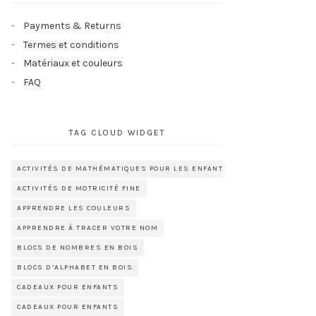
Payments & Returns
Termes et conditions
Matériaux et couleurs
FAQ
TAG CLOUD WIDGET
ACTIVITÉS DE MATHÉMATIQUES POUR LES ENFANTS D’ÂGE PRÉSCOLAIRE
ACTIVITÉS DE MOTRICITÉ FINE
APPRENDRE LES COULEURS
APPRENDRE À TRACER VOTRE NOM
BLOCS DE NOMBRES EN BOIS
BLOCS D’ALPHABET EN BOIS
CADEAUX POUR ENFANTS
CADEAUX POUR ENFANTS