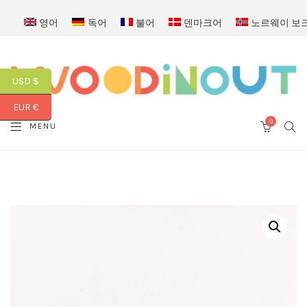
영어
독어
불어
덴마크어
노르웨이 보
USD $
EUR €
0
SEA
MENU
CART