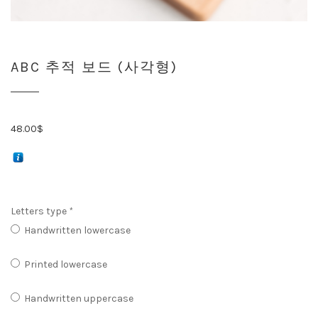
ABC 추적 보드 (사각형)
48.00
$
Letters type
*
Handwritten lowercase
Printed lowercase
Handwritten uppercase