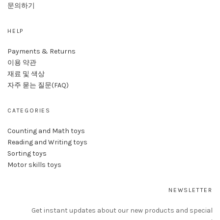
문의하기
HELP
Payments & Returns
이용 약관
재료 및 색상
자주 묻는 질문(FAQ)
CATEGORIES
Counting and Math toys
Reading and Writing toys
Sorting toys
Motor skills toys
NEWSLETTER
Get instant updates about our new products and special