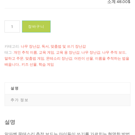
소계
48.00$
ABC
장바구니
추
적
보
카테고리:
나무 장난감
,
독서, 맞춤법 및 쓰기 장난감
드
태그:
개인 추적 이름
,
교육 게임
,
교육 용 장난감
,
나무 장난감
,
나무 추적 보드
,
(사
말하고 주문
,
맞춤법 게임
,
몬테소리 장난감
,
어린이 선물
,
이름을 추적하는 법을
배웁니다.
,
키즈 선물
,
학습 게임
각
형)
수
량
설명
추가 정보
설명
알파벳 몬테소리 추적 보드는 아이들이 쓰기를 가르치는 현명한 방법