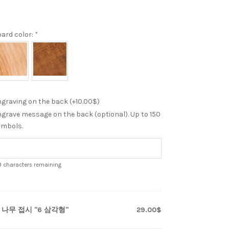
ard color:
*
graving on the back (+
10.00
$
)
grave message on the back (optional). Up to 150
ymbols.
9
characters remaining
x
나무 접시 "6 삼각형"
29.00$