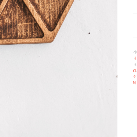
나
무
접
시
카
"6
태
삼
태
감
각
수
형
레
수
량