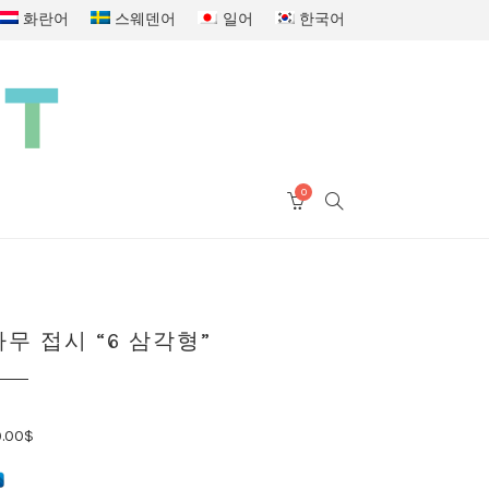
화란어
스웨덴어
일어
한국어
0
SEARCH
CART
나무 접시 “6 삼각형”
9.00
$