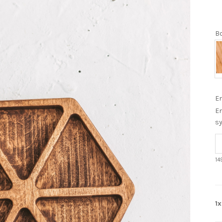
Bo
En
En
s
14
1