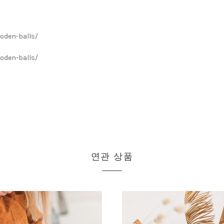
oden-balls/
oden-balls/
연관 상품