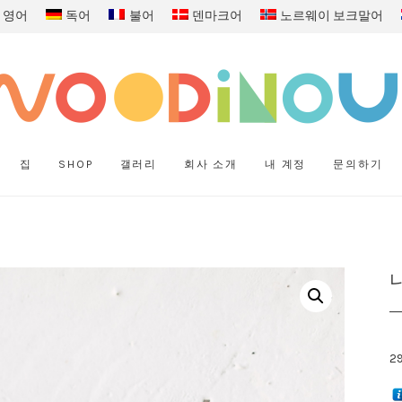
영어
독어
불어
덴마크어
노르웨이 보크말어
집
SHOP
갤러리
회사 소개
내 계정
문의하기
2