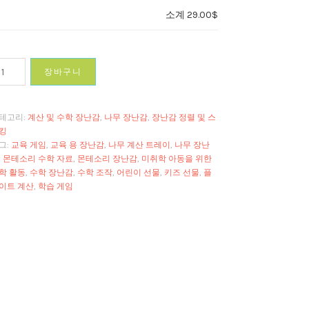
소계
29.00$
장바구니
테고리:
계산 및 수학 장난감
,
나무 장난감
,
장난감 정렬 및 스
킹
그:
교육 게임
,
교육 용 장난감
,
나무 계산 트레이
,
나무 장난
,
몬테소리 수학 자료
,
몬테소리 장난감
,
미취학 아동을 위한
학 활동
,
수학 장난감
,
수학 조작
,
어린이 선물
,
키즈 선물
,
플
"
이트 계산
,
학습 게임