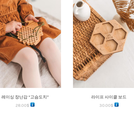
레이싱 장난감 “고슴도치”
라이프 사이클 보드
28.00
$
30.00
$