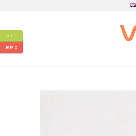
USD $
EUR €