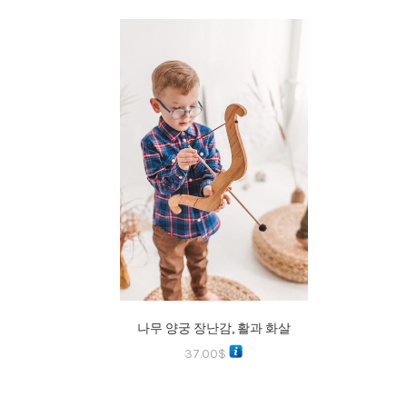
나무 양궁 장난감, 활과 화살
37.00
$