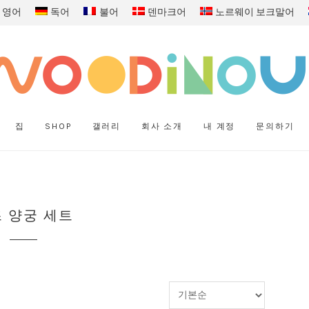
영어
독어
불어
덴마크어
노르웨이 보크말어
집
SHOP
갤러리
회사 소개
내 계정
문의하기
 양궁 세트