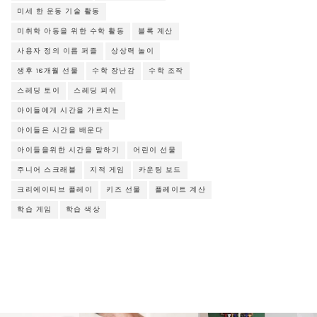
미세 한 운동 기술 활동
미취학 아동을 위한 수학 활동
블록 계산
사용자 정의 이름 퍼즐
상상력 놀이
생후 18개월 선물
수학 장난감
수학 조작
스레딩 토이
스레딩 피쉬
아이들에게 시간을 가르치는
아이들은 시간을 배운다
아이들을위한 시간을 말하기
어린이 선물
주니어 스크래블
지적 게임
카운팅 보드
크리에이티브 플레이
키즈 선물
플레이트 계산
학습 게임
학습 색상