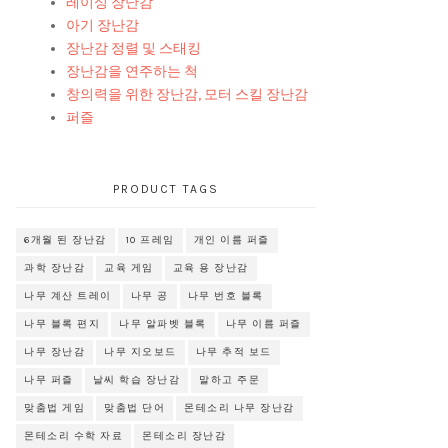
레이싱 장난감
아기 장난감
장난감 정렬 및 스태킹
장난감을 연주하는 척
창의력을 위한 장난감, 모터 스킬 장난감
퍼즐
PRODUCT TAGS
6개월 된 장난감
10 프레임
개인 이름 퍼즐
과학 장난감
교육 게임
교육 용 장난감
나무 계산 트레이
나무 공
나무 번호 블록
나무 블록 편지
나무 알파벳 블록
나무 이름 퍼즐
나무 장난감
나무 지오보드
나무 추적 보드
나무 퍼즐
날씨 학습 장난감
말하고 주문
맞춤법 게임
맞춤법 단어
몬테소리 나무 장난감
몬테소리 수학 자료
몬테소리 장난감