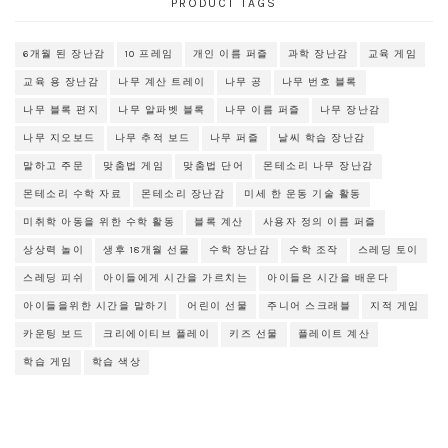
PRODUCT TAGS
6개월 된 장난감
10 프레임
개인 이름 퍼즐
과학 장난감
교육 게임
교육 용 장난감
나무 계산 트레이
나무 공
나무 번호 블록
나무 블록 편지
나무 알파벳 블록
나무 이름 퍼즐
나무 장난감
나무 지오보드
나무 추적 보드
나무 퍼즐
날씨 학습 장난감
말하고 주문
맞춤법 게임
맞춤법 단어
몬테소리 나무 장난감
몬테소리 수학 자료
몬테소리 장난감
미세 한 운동 기술 활동
미취학 아동을 위한 수학 활동
블록 계산
사용자 정의 이름 퍼즐
상상력 놀이
생후 18개월 선물
수학 장난감
수학 조작
스레딩 토이
스레딩 피쉬
아이들에게 시간을 가르치는
아이들은 시간을 배운다
아이들을위한 시간을 말하기
어린이 선물
주니어 스크래블
지적 게임
카운팅 보드
크리에이티브 플레이
키즈 선물
플레이트 계산
학습 게임
학습 색상