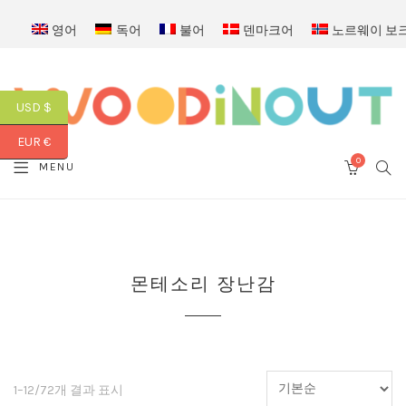
영어
독어
불어
덴마크어
노르웨이 보
USD $
EUR €
0
SEA
MENU
CART
몬테소리 장난감
1–12/72개 결과 표시