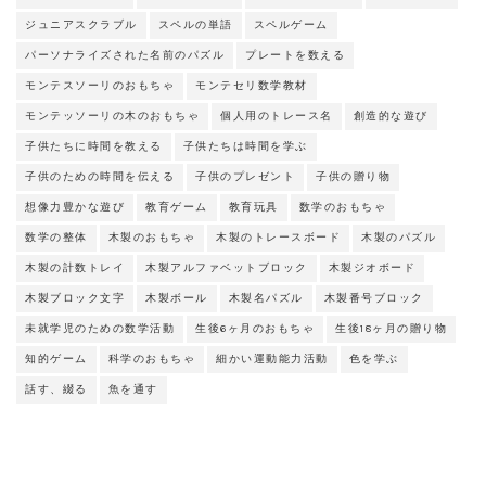
ジュニアスクラブル
スペルの単語
スペルゲーム
パーソナライズされた名前のパズル
プレートを数える
モンテスソーリのおもちゃ
モンテセリ数学教材
モンテッソーリの木のおもちゃ
個人用のトレース名
創造的な遊び
子供たちに時間を教える
子供たちは時間を学ぶ
子供のための時間を伝える
子供のプレゼント
子供の贈り物
想像力豊かな遊び
教育ゲーム
教育玩具
数学のおもちゃ
数学の整体
木製のおもちゃ
木製のトレースボード
木製のパズル
木製の計数トレイ
木製アルファベットブロック
木製ジオボード
木製ブロック文字
木製ボール
木製名パズル
木製番号ブロック
未就学児のための数学活動
生後6ヶ月のおもちゃ
生後18ヶ月の贈り物
知的ゲーム
科学のおもちゃ
細かい運動能力活動
色を学ぶ
話す、綴る
魚を通す