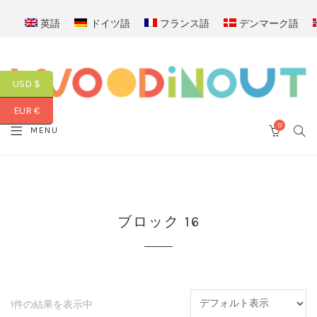
英語
ドイツ語
フランス語
デンマーク語
USD $
EUR €
0
SEA
MENU
CART
ブロック 16
1件の結果を表示中