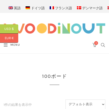
英語
ドイツ語
フランス語
デンマーク語
USD $
EUR €
0
SEA
MENU
CART
100ボード
1件の結果を表示中