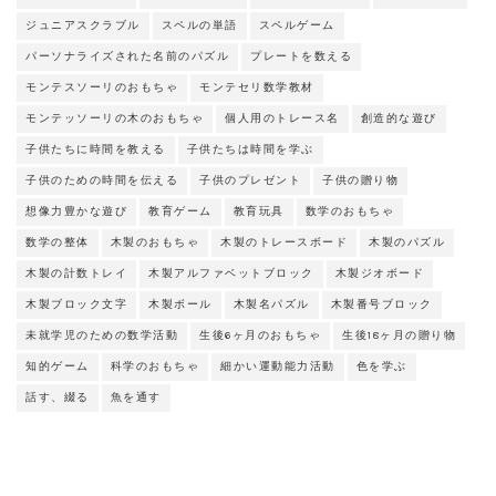
ジュニアスクラブル
スペルの単語
スペルゲーム
パーソナライズされた名前のパズル
プレートを数える
モンテスソーリのおもちゃ
モンテセリ数学教材
モンテッソーリの木のおもちゃ
個人用のトレース名
創造的な遊び
子供たちに時間を教える
子供たちは時間を学ぶ
子供のための時間を伝える
子供のプレゼント
子供の贈り物
想像力豊かな遊び
教育ゲーム
教育玩具
数学のおもちゃ
数学の整体
木製のおもちゃ
木製のトレースボード
木製のパズル
木製の計数トレイ
木製アルファベットブロック
木製ジオボード
木製ブロック文字
木製ボール
木製名パズル
木製番号ブロック
未就学児のための数学活動
生後6ヶ月のおもちゃ
生後18ヶ月の贈り物
知的ゲーム
科学のおもちゃ
細かい運動能力活動
色を学ぶ
話す、綴る
魚を通す