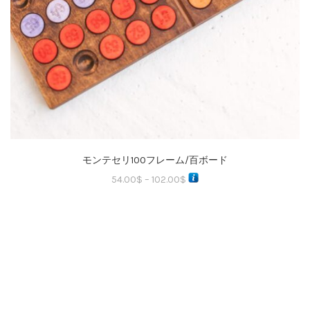
モンテセリ100フレーム/百ボード
54.00
$
–
102.00
$