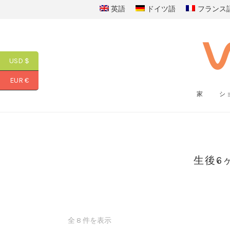
英語
ドイツ語
フランス
USD $
EUR €
家
シ
生後6
全 8 件を表示