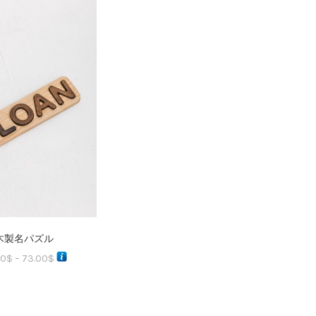
木製名パズル
00
$
–
73.00
$