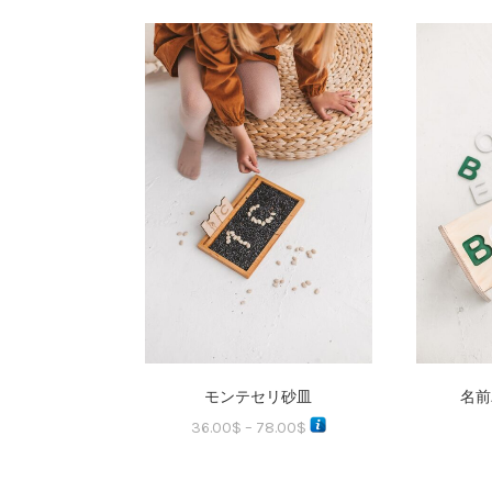
モンテセリ砂皿
名前
36.00
$
–
78.00
$