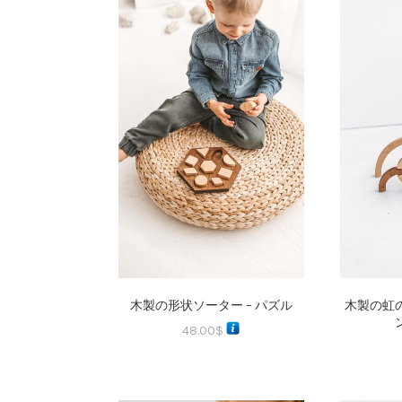
木製の形状ソーター – パズル
木製の虹の
48.00
$