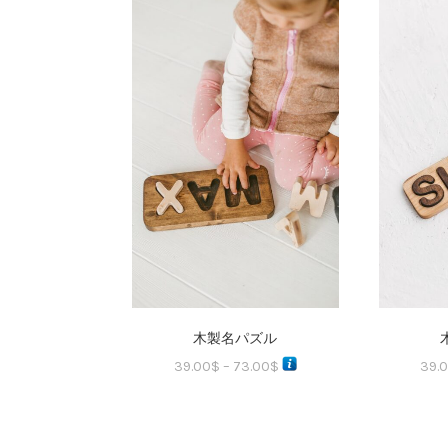
木製名パズル
39.00
$
–
73.00
$
39.