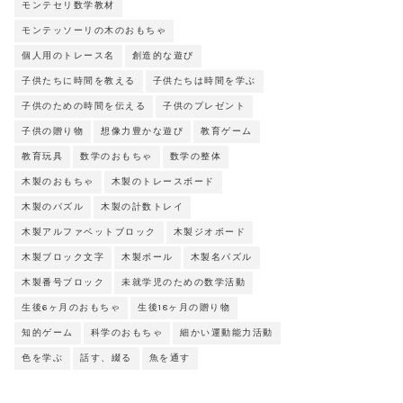
モンテセリ数学教材
モンテッソーリの木のおもちゃ
個人用のトレース名
創造的な遊び
子供たちに時間を教える
子供たちは時間を学ぶ
子供のための時間を伝える
子供のプレゼント
子供の贈り物
想像力豊かな遊び
教育ゲーム
教育玩具
数学のおもちゃ
数学の整体
木製のおもちゃ
木製のトレースボード
木製のパズル
木製の計数トレイ
木製アルファベットブロック
木製ジオボード
木製ブロック文字
木製ボール
木製名パズル
木製番号ブロック
未就学児のための数学活動
生後6ヶ月のおもちゃ
生後18ヶ月の贈り物
知的ゲーム
科学のおもちゃ
細かい運動能力活動
色を学ぶ
話す、綴る
魚を通す