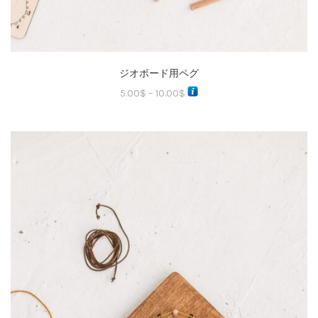
ジオボード用ペグ
5.00
$
–
10.00
$