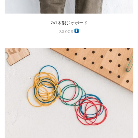
7×7木製ジオボード
35.00
$