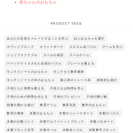
赤ちゃんのおもちゃ
PRODUCT TAGS
あなたの名前をトレースすることを学ぶ
ねじおもちゃを通す
カウントブロック
カウントボード
カスタム名パズル
ゲームを学ぶ
ジュニアスクラブル
スペルの単語
スペルゲーム
パーソナライズされた名前のパズル
プレートを数える
モンテスソーリのおもちゃ
モンテセリ数学教材
モンテッソーリの木のおもちゃ
個人用のトレース名
創造的な遊び
子供たちに時間を教える
子供たちは時間を学ぶ
子供のための時間を伝える
子供のプレゼント
子供の贈り物
想像力豊かな遊び
教育ゲーム
教育玩具
数学のおもちゃ
数学の整体
木製のおもちゃ
木製のトレースボード
木製のパズル
木製の計数トレイ
木製アルファベットブロック
木製ジオボード
木製ブロック文字
木製ボール
木製名パズル
木製番号ブロック