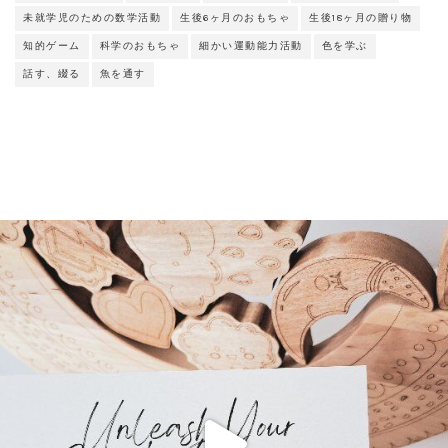
未就学児のための数学活動
生後6ヶ月のおもちゃ
生後18ヶ月の贈り物
知的ゲーム
科学のおもちゃ
細かい運動能力活動
色を学ぶ
話す、綴る
魚を通す