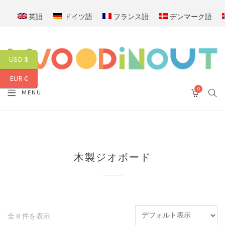
英語
ドイツ語
フランス語
デンマーク語
USD $
EUR €
0
SEA
MENU
CART
木製ジオボード
全 8 件を表示